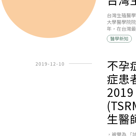
台灣生殖醫學
大學醫學院院
年，在台灣最
醫學新知
不孕
2019-12-10
症患
201
(TS
生醫
，被譽為 「