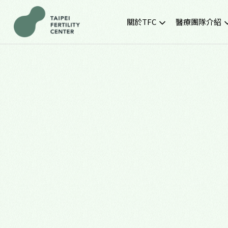
關於TFC
醫療團隊介紹
院所簡介
黃金醫療團隊
就診環境
最新門診時間
胚胎實驗室
SNQ認證生殖中心
TFC交通資訊
常見問題
TFC特約企業專區