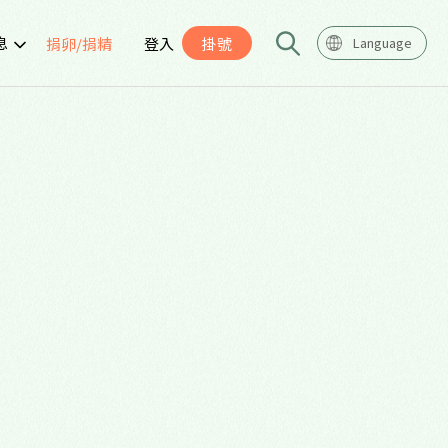
息
捐卵/捐精
登入
掛號
Language
告
座
導