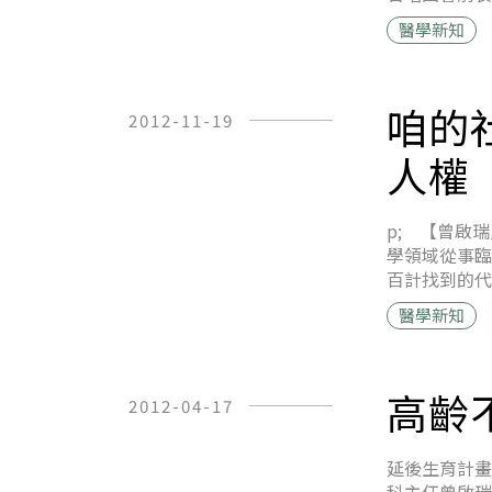
醫學新知
咱的
2012-11-19
人權
p; 【曾啟
學領域從事臨
百計找到的代
醫學新知
高齡
2012-04-17
延後生育計畫