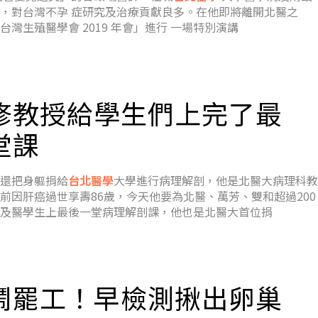
，對台灣不孕 症研究及治療貢獻良多。在他即將離開北醫之
台灣生殖醫學會 2019 年會」進行 一場特別演講
修教授給學生們上完了最
堂課
還把身軀捐給
台北醫學
大學進行病理解剖，他是北醫大病理科教
前因肝癌過世享壽86歲，今天他要為北醫、萬芳、雙和超過200
及醫學生上最後一堂病理解剖課，他也是北醫大首位捐
鬧罷工！早檢測揪出卵巢