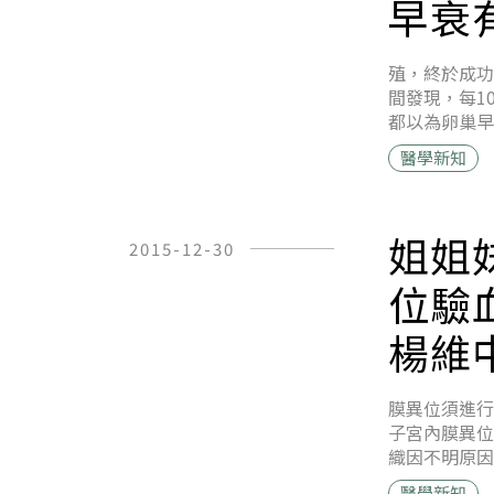
早衰
殖，終於成
間發現，每1
都以為卵巢早
醫學新知
姐姐
2015-12-30
位驗
楊維
膜異位須進
子宮內膜異位
織因不明原因
醫學新知