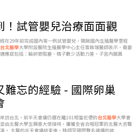
到！試管嬰兒治療面面觀
經在29年前完成國內第一例試管嬰兒，開啟國內生殖醫學里程
台北醫學
大學附設醫院生殖醫學中心主任曾啟瑞醫師表示，需要
適應症包括：輸卵管阻塞、精子數少活動力差、子宮內膜異
又難忘的經驗 - 國際卵巢
會
來訪台北，前半天會議仍選在離101相當近便的
台北醫學
大學會
並由北醫大學生親善大使接待，屢獲全省合唱冠軍的北醫大杏聲
演。 北醫的半天會議結束後，移師至國際聲名遠播的故