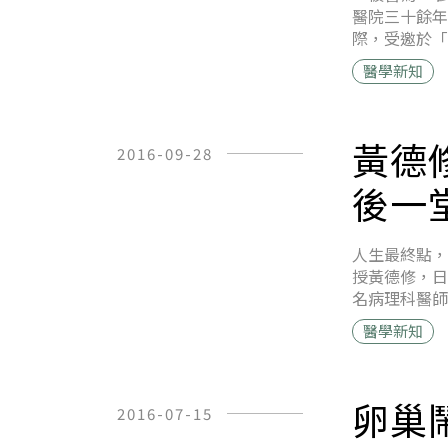
醫院三十餘年
際，受邀於「
醫學新知
黃德
2016-09-28
後一
人生最終點，
授黃德修，日
名病理科醫師
醫學新知
卵巢
2016-07-15