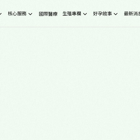
核心服務
生殖專欄
好孕故事
最新消
國際醫療
不孕症檢查
試管嬰兒小知識
成功案例
重要公
試管嬰兒IVF
凍卵小知識
好孕影音
活動講
人工受孕IUI
捐卵小知識
媒體報
冷凍卵子
子宮內膜異位症
捐贈卵子、捐贈精子
多囊性卵巢症候群
尖端技術(PGS/PGD/ERA)
癌症生育保存
子宮鏡檢查
男性不孕
生育健康檢查
備孕、養卵飲食
習慣性流產檢測與治療
健康生活飲食
中醫諮詢門診
醫學新知
營養諮詢門診
中醫備孕