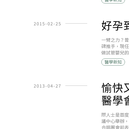
好孕
2015-02-25
一臂之力？曾
碑推手，現任
做試管嬰兒的
醫學新知
愉快
2013-04-27
醫學
際人士是首度
議中心舉辦，
合唱團會前表