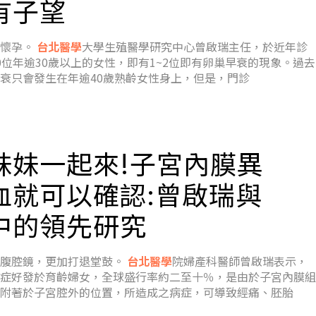
有子望
功懷孕。
台北醫學
大學生殖醫學研究中心曾啟瑞主任，於近年診
0位年逾30歲以上的女性，即有1~2位即有卵巢早衰的現象。過去
衰只會發生在年逾40歲熟齡女性身上，但是，門診
妹妹一起來!子宮內膜異
血就可以確認:曾啟瑞與
中的領先研究
行腹腔鏡，更加打退堂鼓。
台北醫學
院婦產科醫師曾啟瑞表示，
症好發於育齡婦女，全球盛行率約二至十％，是由於子宮內膜組
附著於子宮腔外的位置，所造成之病症，可導致經痛、胚胎