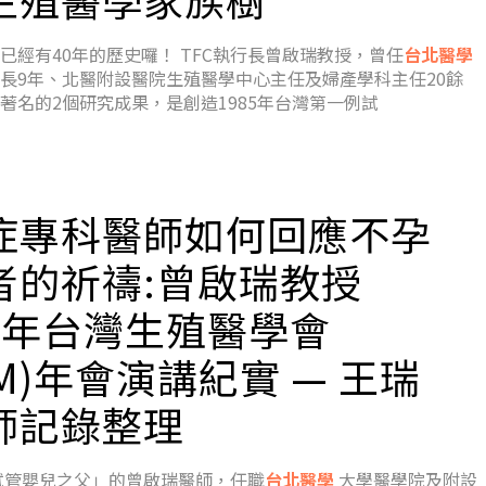
已經有40年的歷史囉！ TFC執行長曾啟瑞教授，曾任
台北醫學
長9年、北醫附設醫院生殖醫學中心主任及婦產學科主任20餘
著名的2個研究成果，是創造1985年台灣第一例試
症專科醫師如何回應不孕
者的祈禱:曾啟瑞教授
9 年台灣生殖醫學會
RM)年會演講紀實 — 王瑞
師記錄整理
試管嬰兒之父」的曾啟瑞醫師，任職
台北醫學
大學醫學院及附設