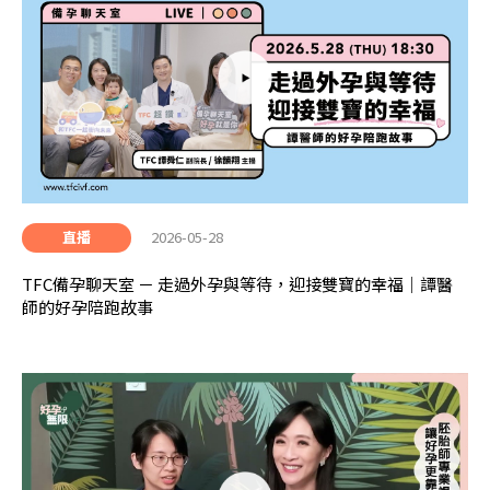
2026-05-28
直播
TFC備孕聊天室 － 走過外孕與等待，迎接雙寶的幸福｜譚醫
師的好孕陪跑故事