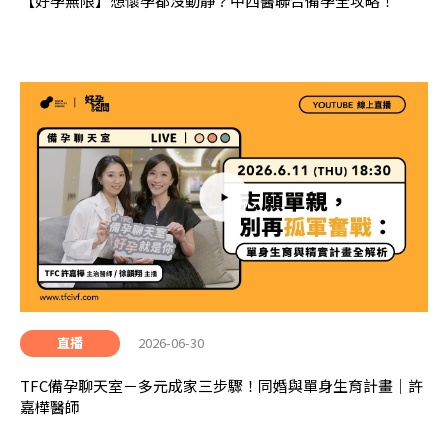
【好孕無限】想懷孕都沒動靜？中西醫聯合備孕全攻略！
2026-06-30
直播
TFC備孕聊天室－多元成家三步驟！同婚與單身生育計畫｜許
嘉樺醫師