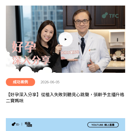
2026-06-05
成功案例
【好孕深入分享】從植入失敗到聽見心跳聲，張齡予主播升格
二寶媽咪