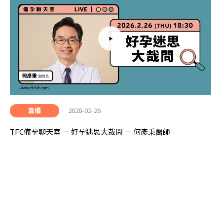
2026-02-26
直播
TFC備孕聊天室 － 好孕迷思大哉問 － 何彥秉醫師