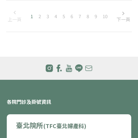
1
2
3
4
5
6
7
8
9
10
上一頁
下一頁
各院門診及掛號資訊
臺北院所
(TFC臺北婦產科)