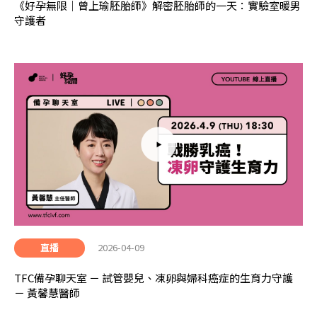
《好孕無限｜曾上瑜胚胎師》解密胚胎師的一天：實驗室暖男
守護者
2026-04-09
直播
TFC備孕聊天室 － 試管嬰兒、凍卵與婦科癌症的生育力守護
－ 黃馨慧醫師