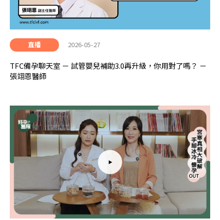
2026-05-27
直播
TFC備孕聊天室 － 試管嬰兒補助3.0再升級，你用對了嗎？ －
張翊恩醫師