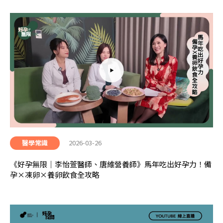
2026-03-26
醫學常識
《好孕無限｜李怡萱醫師、唐維營養師》馬年吃出好孕力！備
孕×凍卵×養卵飲食全攻略