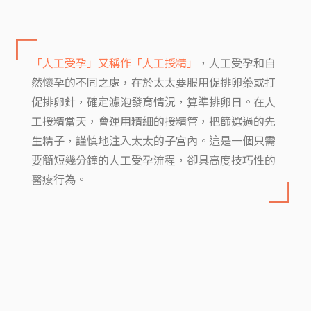
「人工受孕」又稱作「人工授精」
，人工受孕和自
然懷孕的不同之處，在於太太要服用促排卵藥或打
促排卵針，確定濾泡發育情況，算準排卵日。在人
工授精當天，會運用精細的授精管，把篩選過的先
生精子，謹慎地注入太太的子宮內。這是一個只需
要簡短幾分鐘
的人工受孕流程，卻具高度技巧性的
醫療行為。