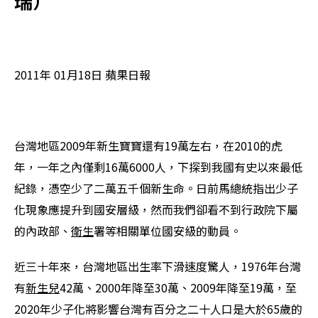
瑞）
2011年 01月18日 蘋果日報
台灣地區2009年新生寶寶還有19萬左右，在2010的虎
年，一年之內僅剩16萬6000人，下探到我國有史以來最低
紀錄，憑空少了二萬五千個新生命。日前馬總統指出少子
化現象應提升到國安層級，然而我們卻看不到行政院下屬
的內政部、
衛生
署等相關單位國安級的動員。
近三十年來，台灣地區出生率下滑速度驚人，1976年台灣
有
新生兒
42萬、2000年降至30萬、2009年降至19萬，至
2020年少子化將影響台灣有百分之二十人口是大於65歲的