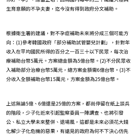
生育意願的不孕夫妻，迄今沒有得到政府分文補助。
根據衛生署的建議，對不孕症補助未來將分成三個可能方
向：(1)參考韓國政府「部分補助試管嬰兒計劃」，針對年
收入在平均國民所得的百分之一百三十以下民眾，每次治
療補助台幣5萬元。方案總金額為5億台幣。(2)不分民眾收
入補助部分治療台幣5萬元，總方案金額需6億台幣。(3)不
分收入全額補助台幣15萬元，方案金額為25億台幣。
上述無論5億、6億還是25億的方案，都尚停留在紙上談兵
的階段，少子化近來引起監察委員一陣調查、也將引發
公、私立大學未來整併、退場風，這都是未來必須花大錢
化解少子化危機的惡果，有遠見的政府為何不下決心仿先