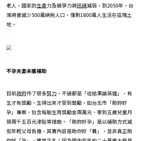
老人，國家的
生產
力及競爭力將
迅速
減弱，到2050年，台
灣將會減少500萬納稅人口，僅剩1800萬人生活在這塊土
地。
不孕夫妻未獲補助
目前
政府
作了很多
努力
，不過都是「從結果論英雄」，有
生才有獎勵、生得出來才受到鼓勵，如台北市「助妳好
孕」專案，包含每胎生育獎勵金兩萬元、零到五歲兒童月
領兩千五百元津貼等措施。「助妳好孕」是以補助方式減
低年輕父母負擔，其實內容是助你好「養」，並非真正助
你好「孕」，應當正名！因為國內每年約二十萬龐大極具