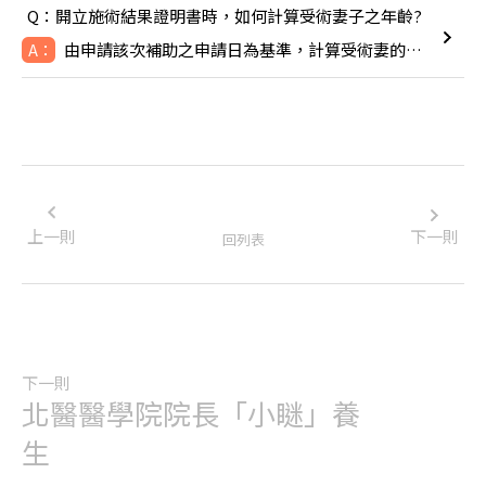
Q：開立施術結果證明書時，如何計算受術妻子之年齡?
由申請該次補助之申請日為基準，計算受術妻的年齡，即TFC於線
A：
上一則
下一則
回列表
下一則
北醫醫學院院長「小瞇」養
生