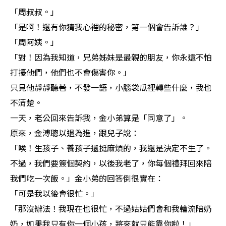
「周叔叔。」
「是啊！還有你猜我心裡的秘密，第一個會告訴誰？」
「周阿姨。」
「對！因為我知道，兄弟姊妹是最親的朋友，你永遠不怕
打擾他們，他們也不會傷害你。」
只見他靜靜聽著，不發一語，小腦袋瓜裡轉些什麼，我也
不清楚。
一天，老公回來告訴我，金小弟算是「同意了」。
原來，金溥聰以退為進，跟兒子說：
「唉！生孩子、養孩子還挺麻煩的，我還是決定不生了。
不過，我們要簽個契約，以後我老了，你每個禮拜回來陪
我們吃一次飯。」金小弟的回答倒很實在：
「可是我以後會很忙。」
「那沒辦法！我現在也很忙，不過姑姑們會和我輪流陪奶
奶，如果我只有你一個小孩，將來就只能靠你啦！」