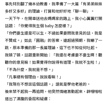
事先特別翻了幾本幼教書，我準備了一大篇「有弟弟妹妹
多好又多好」的理論，打算和他好好地「聊一聊」。
一天下午，在開車送他去媽媽家的路上，我小心翼翼打開
話題：「你覺得我生個 baby 怎麼樣？」
「你們要生還是可以生，不過如果要問我意見的話，我是
不贊成。」如此「圓融」的答案，遠超過預期，我嚇了一
跳，原本準備的那一長篇理論，這下也不知從何吐起。
我頓了頓，話題重新開始：「我還在考慮要不要生啊！聽
聽你的意見嘛！如果覺得你說得有道理，我就不生啦！」
「不為什麼，我就是不想。」
「凡事總有個理由，說說看嘛！」
「我現在不想談這個話題。」語氣是學他老爸的。
後來禁不起我一再追問，他突然情緒激動起來，辟哩啪啦
道出了滿腹的委屈和疑慮：