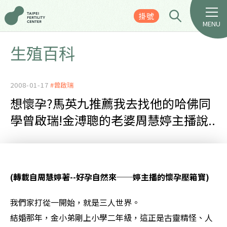
掛號
MENU
生殖百科
2008-01-17
#曾啟瑞
想懷孕?馬英九推薦我去找他的哈佛同
學曾啟瑞!金溥聰的老婆周慧婷主播說..
(轉載自周慧婷著--
好孕自然來──婷主播的懷孕壓箱寶
)
我們家打從一開始，就是三人世界。
結婚那年，金小弟剛上小學二年級，這正是古靈精怪、人