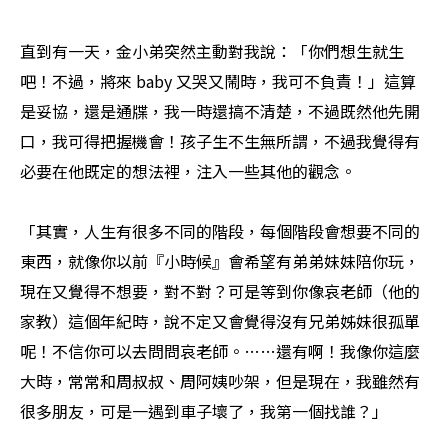
直到有一天，金小弟突然主動對我說：「你們想生就生
吧！不過，將來 baby 又哭又鬧時，我可不負責！」這算
是妥協，還是通牒，我一時還搞不清楚，不過既然他先開
口，我可得把握機會！孩子生不生無所謂，不過我覺得有
必要在他既定的想法裡，注入一些其他的觀念。
「其實，人生有很多不同的階段，每個階段會想要不同的
東西，就像你以前『小時候』會希望有弟弟妹妹陪你玩，
現在又覺得不想要，對不對？可是等到你像哀老師（他的
家教）這個年紀時，說不定又會覺得沒有兄弟姊妹很孤單
呢！不信你可以去問問哀老師。……還有啊！我像你這麼
大時，常常和周叔叔、周阿姨吵架，但是現在，我雖然有
很多朋友，可是一遇到車子壞了，我第一個找誰？」