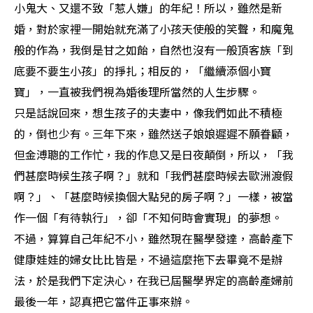
小鬼大、又還不致「惹人嫌」的年紀！所以，雖然是新
婚，對於家裡一開始就充滿了小孩天使般的笑聲，和魔鬼
般的作為，我倒是甘之如飴，自然也沒有一般頂客族「到
底要不要生小孩」的掙扎；相反的，「繼續添個小寶
寶」，一直被我們視為婚後理所當然的人生步驟。
只是話說回來，想生孩子的夫妻中，像我們如此不積極
的，倒也少有。三年下來，雖然送子娘娘遲遲不願眷顧，
但金溥聰的工作忙，我的作息又是日夜顛倒，所以，「我
們甚麼時候生孩子啊？」就和「我們甚麼時候去歐洲渡假
啊？」、「甚麼時候換個大點兒的房子啊？」一樣，被當
作一個「有待執行」，卻「不知何時會實現」的夢想。
不過，算算自己年紀不小，雖然現在醫學發達，高齡產下
健康娃娃的婦女比比皆是，不過這麼拖下去畢竟不是辦
法，於是我們下定決心，在我已屆醫學界定的高齡產婦前
最後一年，認真把它當件正事來辦。