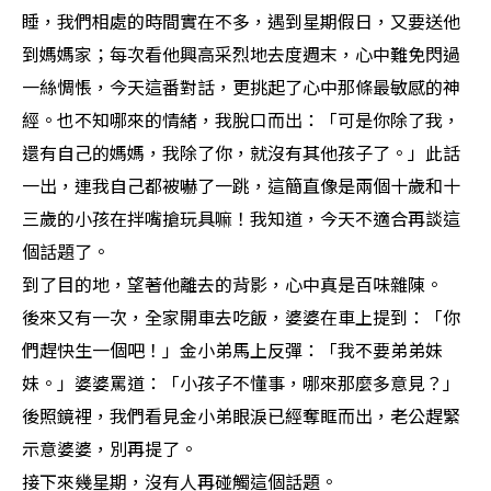
睡，我們相處的時間實在不多，遇到星期假日，又要送他
到媽媽家；每次看他興高采烈地去度週末，心中難免閃過
一絲惆悵，今天這番對話，更挑起了心中那條最敏感的神
經。也不知哪來的情緒，我脫口而出：「可是你除了我，
還有自己的媽媽，我除了你，就沒有其他孩子了。」此話
一出，連我自己都被嚇了一跳，這簡直像是兩個十歲和十
三歲的小孩在拌嘴搶玩具嘛！我知道，今天不適合再談這
個話題了。
到了目的地，望著他離去的背影，心中真是百味雜陳。
後來又有一次，全家開車去吃飯，婆婆在車上提到：「你
們趕快生一個吧！」金小弟馬上反彈：「我不要弟弟妹
妹。」婆婆罵道：「小孩子不懂事，哪來那麼多意見？」
後照鏡裡，我們看見金小弟眼淚已經奪眶而出，老公趕緊
示意婆婆，別再提了。
接下來幾星期，沒有人再碰觸這個話題。