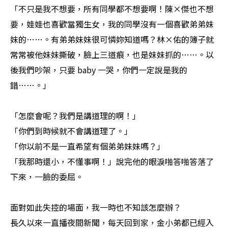
「不只是我不想要，所有同學都不想要啊！陳×傑也不想
要，娃娃也喜歡當獨生女，我的同學沒有一個喜歡弟弟妹
妹的……。有弟弟妹妹很可憐妳知道嗎？林×佑的簿子就
常常被他妹妹撕破，臉上三道痕，也是妹妹抓的……。以
後我們吵架，只要 baby 一哭，你們一定說是我的
錯……。」
「怎麼會呢？我們是講道理的啊！」
「你們到時候就不會講道理了。」
「你以前不是一直希望有個弟弟妹妹嗎？」
「我那時還小，不懂事啊！」說完他的眼淚啪答啪答落了
下來，一臉的委屈。
面對如此失控的場面，我一時也不知該怎麼辦？
長久以來一直播夜間新聞，每天回到家，金小弟都已經入