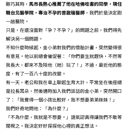
剛巧其時，
馬市長熱心推薦了他在哈佛唸書的同學，現任
職台北醫學院，專治不孕的曾啟瑞醫師
，我們於是決定跑
一趟醫院。
只是，在還沒面對「孕？不孕？」的問題之前，我們得先
解決另一個問題。
不知什麼時候起，金小弟對我們的懷胎計畫，突然變得很
有意見。他以前總會催促著：「你們要生就趕快，不然等
我長大，都來不及陪他（她）玩了！」不過，最近他的態
度，有了一百八十度的改變。
有一天，老公和我在車上聊起生育大計，平常坐在後座總
是拉長耳朵，然後適時加入我們談話的金小弟，突然開口
了：「我覺得一個小孩比較好，我不想要弟弟妹妹！」
我們好奇地問他：「為什麼？」
「不為什麼，我就是不想要。」語氣認真得讓我們不敢等
閒視之。我決定好好探探他心裡的真正想法。