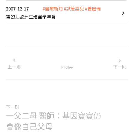
2007-12-17
#醫療新知
#試管嬰兒
#曾啟瑞
第23屆歐洲生殖醫學年會
上一則
下一則
回列表
下一則
一父二母 醫師：基因寶寶仍
會像自己父母