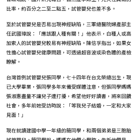
比率，約百分之二至二點五，試管嬰兒也差不多。
至於試管嬰兒是否易出現神經缺陷，三軍總醫院婦產部主
任武國璋說：「應該跟人種有關！」他表示，白種人或高
加索人的試管嬰兒較易有神經缺陷。陳信孚指出，如果女
性擔心試管嬰兒健康問題，可透過超音波或染色體的產檢
瞭解。
台灣首例試管嬰兒張同學，七十四年在台北榮總出生，現
已大學畢業，張同學多年來備受媒體注意，但張同學媽媽
張淑惠盡量不讓兒子遭打擾，希望他好好讀書，將來回饋
社會，多年前她受訪時說：「等我兒子結婚，一定和大家
見面！」
現在就讀建國中學一年級的簡同學，和兩個弟弟是三胞胎
試管嬰兒。簡同學說，媽媽在他們小學時，告訴他們是