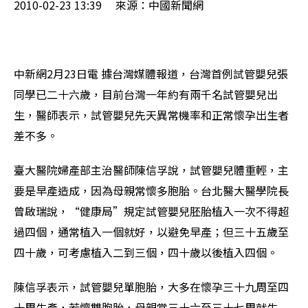
2010-02-23 13:39 來源：中國新聞網
中新網2月23日電 據台灣媒體報道，台灣首例試管嬰兒張
同學已二十六歲，目前台灣一年約有兩千名試管嬰兒出
生，醫師表示，試管嬰兒先天異常機率和正常懷孕出生者
差不多。
臺大醫院婦產部主治醫師陳信孚說，試管嬰兒體重輕，主
要是早產造成，因為母親常懷多胞胎。台北醫大醫學院長
曾啟瑞說，“健康局”規定試管嬰兒胚胎植入一次不得超
過四個，通常植入一個就好，以避免早產；但三十五歲至
四十歲，可考慮植入二到三個，四十歲以後植入四個。
陳信孚表示，試管嬰兒單胞胎，大多在懷孕三十九周至四
十周生產，若懷雙胞胎，母親常三十六至三十七周就生