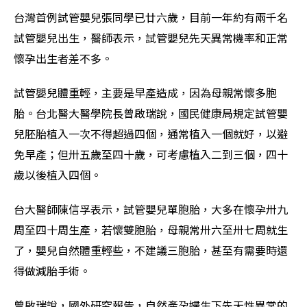
台灣首例試管嬰兒張同學已廿六歲，目前一年約有兩千名
試管嬰兒出生，醫師表示，試管嬰兒先天異常機率和正常
懷孕出生者差不多。
試管嬰兒體重輕，主要是早產造成，因為母親常懷多胞
胎。台北醫大醫學院長曾啟瑞說，國民健康局規定試管嬰
兒胚胎植入一次不得超過四個，通常植入一個就好，以避
免早產；但卅五歲至四十歲，可考慮植入二到三個，四十
歲以後植入四個。
台大醫師陳信孚表示，試管嬰兒單胞胎，大多在懷孕卅九
周至四十周生產，若懷雙胞胎，母親常卅六至卅七周就生
了，嬰兒自然體重輕些，不建議三胞胎，甚至有需要時還
得做減胎手術。
曾啟瑞說，國外研究報告，自然產孕婦生下先天性異常的