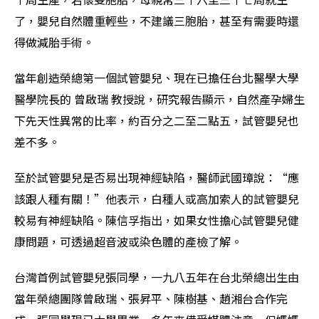
了，嬰兒自然體重輕些，不建議三胞胎，甚至有需要時還
得做減胎手術。
當年創造榮總第一個試管嬰兒、現在已擔任台北醫學大學
醫學院長的 曾啟瑞 教授說，研究報告顯示，自然產孕婦生
下先天性異常的比率，約百分之二至二點五，試管嬰兒也
差不多。
至於試管嬰兒是否易出現神經缺陷，醫師武國璋說：“應
該跟人種有關！”他表示，白種人或高加索人的試管嬰兒
較易有神經缺陷。陳信孚指出，如果女性擔心試管嬰兒健
康問題，可透過超音波或染色體的產檢了解。
台灣首例試管嬰兒張同學，一九八五年在台北榮總出生由
當年榮總團隊曾啟瑞、張昇平、陳樹基、趙湘台合作完