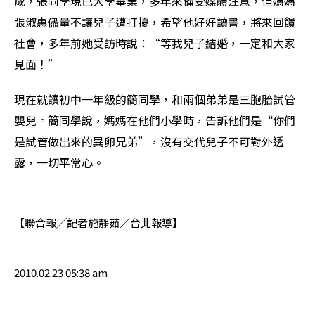
成，張同學現已大學畢業，多年來備受媒體注意，但媽媽
張淑惠儘量不讓兒子遭打擾，希望他好好讀書，將來回饋
社會，多年前她受訪時說：“等我兒子結婚，一定和大家
見面！”
現在就讀初中一年級的簡同學，和兩個弟弟是三胞胎試管
嬰兒。簡同學說，媽媽在他們小學時，告訴他們是“你們
是試管做出來的異卵兄弟”，沒有交代兒子不可對外透
露，一切平常心。
【聯合報╱記者施靜茹／台北報導】
2010.02.23 05:38 am