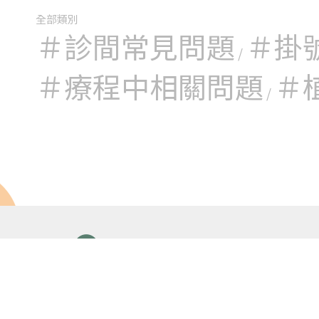
■超音波檢
全部類別
■披衣菌檢
＃診間常見問題
＃掛
/
*經由醫師
＃療程中相關問題
＃
查
/