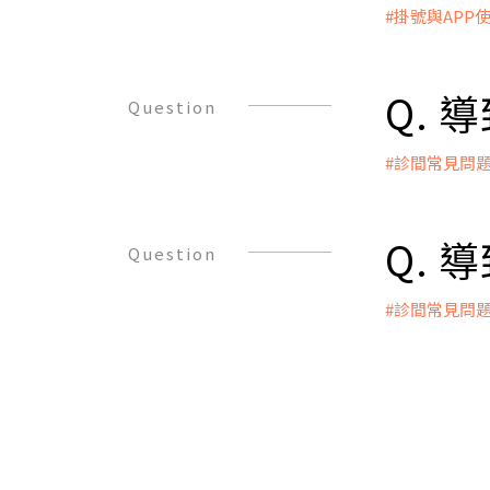
症的診斷標
#掛號與APP
因， 並借
A：
不孕症大體
● 網路/A
(Primar
●櫃檯報到
Q.
Question
稱為繼發性不孕症
● 諮詢、
● 醫師根
#診間常見問
● 進入療
A：
● 進入治
● 精液異
●內分泌因
Q.
Question
1. 男性荷
2. 下視丘
#診間常見問
●神經因素
A：
1. 腦部脊
● 排卵或
2. 糖尿病
1.下視丘
● 輸精管因
2.多囊性卵
1. 逆行性射
3.卵巢早期
2. 副睪丸
4.黃體功能
3. 前列腺