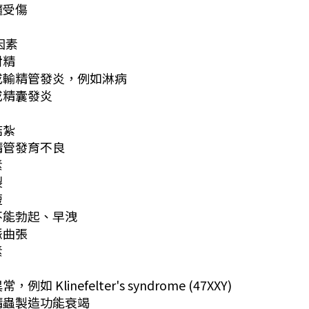
髓受傷
因素
射精
丸或輸精管發炎，例如淋病
腺或精囊發炎
結紮
輸精管發育不良
素
裂
短
性不能勃起、早洩
脈曲張
素
，例如 Klinefelter's syndrome (47XXY)
性精蟲製造功能衰竭