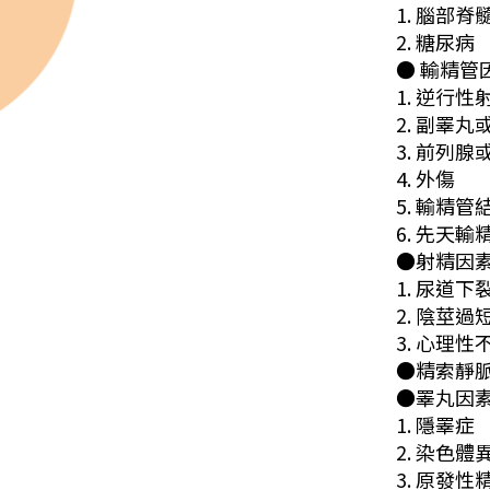
1. 腦部脊
2. 糖尿病
● 輸精管
1. 逆行性
2. 副睪
3. 前列
4. 外傷
5. 輸精管
6. 先天
●射精因
1. 尿道下
2. 陰莖過
3. 心理
●精索靜
●睪丸因
1. 隱睪症
2. 染色體異常
3. 原發