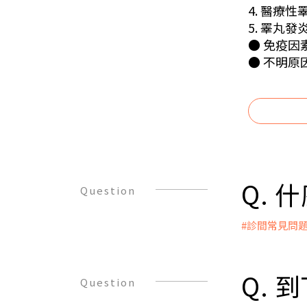
4. 醫療
5. 睪丸發
● 免疫因
● 不明原
Q. 
Question
#診間常見問
A：
WHO對於
的性行為（
Q. 
Question
但若女性年