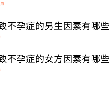
準，可以考慮提早向「生殖內分泌科」求診，在醫師協助
使用
助人工生殖科技，順利懷孕。
上又可分成兩種，若是從來都沒有懷孕過，稱為原發性不
PP預約掛號
y Infertility)；若是以前曾經懷孕過，後來因為任何原因
，填寫基本資料
 導致不孕症的男生因素有哪
(Secondary Infertility)。
看診、檢查
據檢驗報告評估並設計治療方案
題
程前審核證件、簽署知情同意書
立即掛號
療流程
常：精子數目、活動力或者型態不正常
素：
 導致不孕症的女方因素有哪
爾蒙不足
立即掛號
或腦下垂體功能低下
題
髓受傷
賀爾蒙因素
或是腦下垂體排卵異常
素
巢症候群
精
衰竭
或輸精管發炎，例如淋病
異常
或精囊發炎