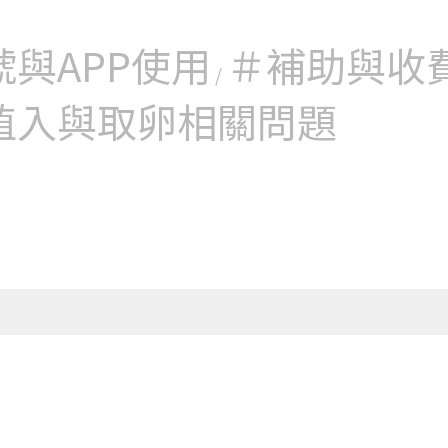
查
立即掛號
查
號與APP使用
＃補助與收
/
判斷是否需要做以下檢查：CA-125，輸卵管攝影、子宮鏡
植入與取卵相關問題
立即掛號