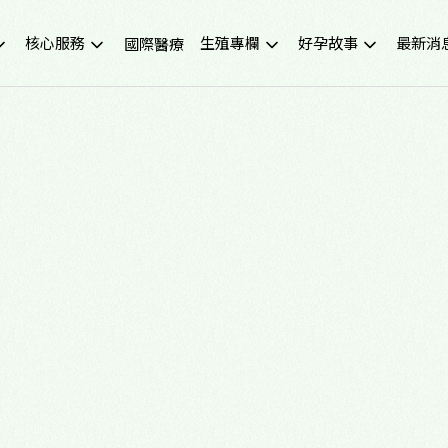
核心服務
生殖專欄
好孕故事
最新消
國際醫療
不孕症檢查
試管嬰兒小知識
成功案例
重要公
試管嬰兒IVF
凍卵小知識
好孕影音
活動講
人工受孕IUI
捐卵小知識
媒體報
冷凍卵子
子宮內膜異位症
捐贈卵子、捐贈精子
多囊性卵巢症候群
尖端技術(PGS/PGD/ERA)
癌症生育保存
子宮鏡檢查
男性不孕
生育健康檢查
備孕、養卵飲食
習慣性流產檢測與治療
健康生活飲食
中醫諮詢門診
醫學新知
營養諮詢門診
中醫備孕