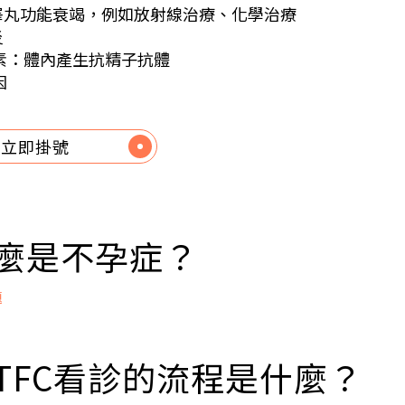
性睪丸功能衰竭，例如放射線治療、化學治療
炎
素：體內產生抗精子抗體
因
立即掛號
什麼是不孕症？
題
不孕症的定義：夫妻在沒有採取任何避孕措施的情形下，
平均每週約有2～3次），仍然無法成功懷孕。
到TFC看診的流程是什麼？
齡大於35歲，經過6個月的規律性行為而沒有懷孕跡象，