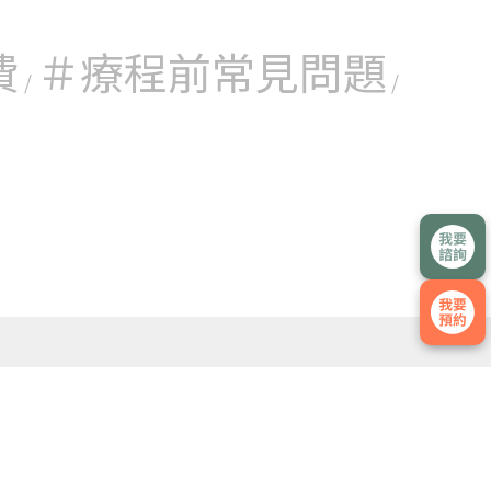
費
＃療程前常見問題
/
/
、睪丸切片檢