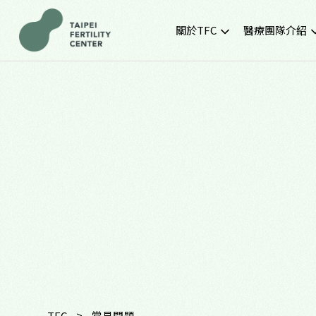
關於TFC
醫療團隊介紹
院所簡介
黃金醫療團隊
就診環境
最新門診時間
胚胎實驗室
SNQ認證生殖中心
TFC交通資訊
常見問題
TFC特約企業專區
>
TFC
常見問題