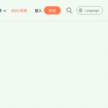
息
捐卵/捐精
登入
掛號
Language
告
座
導