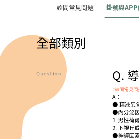
診間常見問題
掛號與APP
全部類別
Q.
Question
#診間常見問
A：
● 精液
●內分泌
1. 男性
2. 下視
●神經因