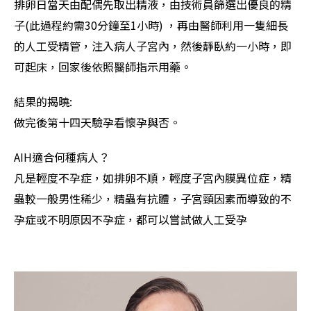
排卵日當天由配偶先取出精液，由技術員篩選出優良的精
子(此過程約需30分鐘至1小時) ，再由醫師利用一隻細長
的人工受精管，注入病人子宮內，然後靜臥約一小時，即
可起床，回家後依照醫師指示用藥。
結果的揭曉:
做完後第十四天驗孕看懷孕與否。
AIH適合何種病人？
凡是輕度不孕症，如排卵不順，輕度子宮內膜異位症，精
蟲較一般男性稀少，精蟲有抗體，子宮頸因素而導致的不
孕症或不明原因不孕症，都可以嘗試做人工受孕