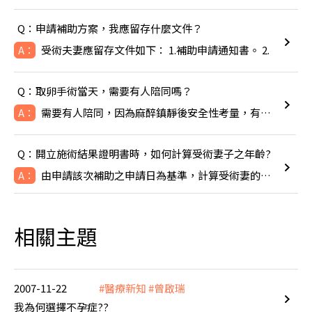
Q：申請補助方案，我應留存什麼文件？
受術夫妻應留存文件如下： 1.補助申請通知書。 2.
A：
Q：取卵手術當天，需要有人陪同嗎？
需要有人陪同，因為麻醉鎮靜後安全性考量，有人陪同比較安全。
A：
Q：開立施術結果證明書時，如何計算受術妻子之年齡?
由申請該次補助之申請日為基準，計算受術妻的年齡，即TFC於線
A：
相關主題
2007-11-22
#醫療新知
#曾啟瑞
我為何選擇不孕症??