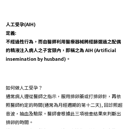
人工受孕(AIH)
定義:
不經過性行為，而由醫師利用醫療器械將經篩選過之配偶
的精液注入病人之子宮頸內，即稱之為 AIH (Artificial
insemination by husband)。
如何做人工受孕？
通常病人遵從醫師之指示，服用排卵藥或打排卵針，再依
照醫師約定的時間(通常為月經週期的第十二天), 回診照超
音波，抽血及驗尿。醫師會根據此三項檢查結果來判斷出
排卵的時間。