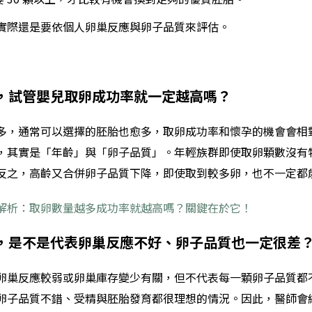
實際還是要依個人卵巢反應與卵子品質來評估。
多，試管嬰兒取卵成功率就一定越高嗎？
多，通常可以選擇的胚胎也愈多，取卵成功率和懷孕的機會會相
，其實是「年齡」與「卵子品質」。年輕族群即使取卵顆數沒有
反之，高齡又合併卵子品質下降，即使取到較多卵，也不一定都
解析：取卵數量越多成功率就越高嗎？關鍵在於它！
很少，是不是代表卵巢反應不好、卵子品質也一定很差
卵巢反應較弱或卵巢庫存變少有關，但不代表每一顆卵子品質都
卵子品質不錯、受精與胚胎發育都很理想的情況。因此，醫師會