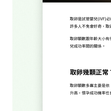
取卵是試管嬰兒(IV
許多人不免會好奇，取
取卵顆數跟年齡大小有
兒成功率間的關係。
取卵幾顆正常
取卵顆數多寡主要是依
升高，懷孕成功機率也