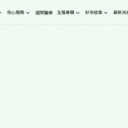
核心服務
生殖專欄
好孕故事
最新消
國際醫療
不孕症檢查
試管嬰兒小知識
成功案例
重要公
試管嬰兒IVF
凍卵小知識
好孕影音
活動講
人工受孕IUI
捐卵小知識
媒體報
冷凍卵子
子宮內膜異位症
捐贈卵子、捐贈精子
多囊性卵巢症候群
尖端技術(PGS/PGD/ERA)
癌症生育保存
子宮鏡檢查
男性不孕
生育健康檢查
備孕、養卵飲食
習慣性流產檢測與治療
健康生活飲食
中醫諮詢門診
醫學新知
營養諮詢門診
中醫備孕