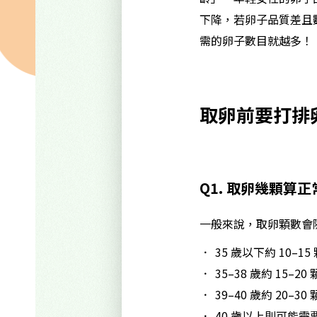
下降，若卵子品質差且
需的卵子數目就越多！
取卵前要打排
Q1. 取卵幾顆算
一般來說，取卵顆數會
35 歲以下約 10–15
35–38 歲約 15–20 
39–40 歲約 20–30 
40 歲以上則可能需