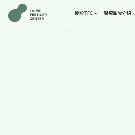
關於TFC
醫療團隊介紹
院所簡介
黃金醫療團隊
就診環境
最新門診時間
胚胎實驗室
SNQ認證生殖中心
TFC交通資訊
常見問題
TFC特約企業專區