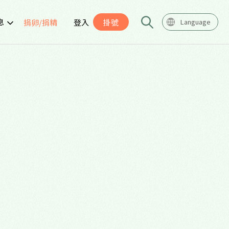
息
捐卵/捐精
登入
掛號
Language
告
座
導