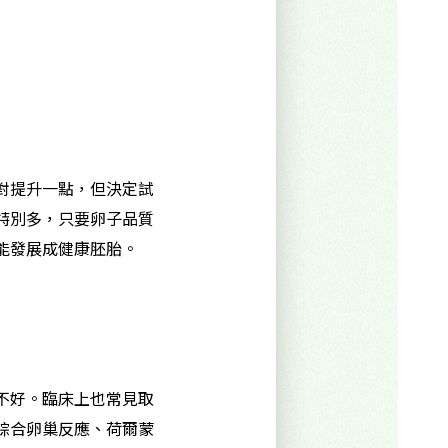
對提升一點，但決定試
特別多，只要卵子品質
能發展成健康胚胎。
？
不好。臨床上也常見取
綜合卵巢反應、荷爾蒙