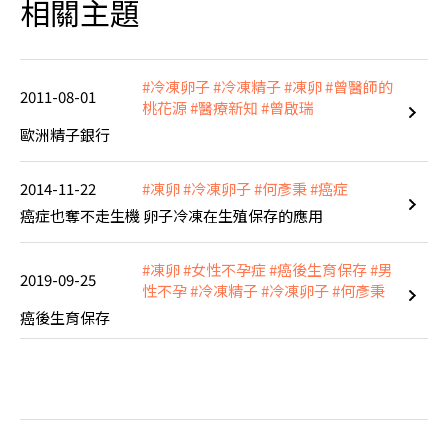
相關主題
#冷凍卵子
#冷凍精子
#凍卵
#曾醫師的
2011-08-01
桃花源
#醫療新知
#曾啟瑞
歐洲精子銀行
2014-11-22
#凍卵
#冷凍卵子
#何彥秉
#癌症
癌症也奪不走生機 卵子冷凍在生殖保存的應用
#凍卵
#女性不孕症
#癌後生育保存
#男
2019-09-25
性不孕
#冷凍精子
#冷凍卵子
#何彥秉
癌後生育保存