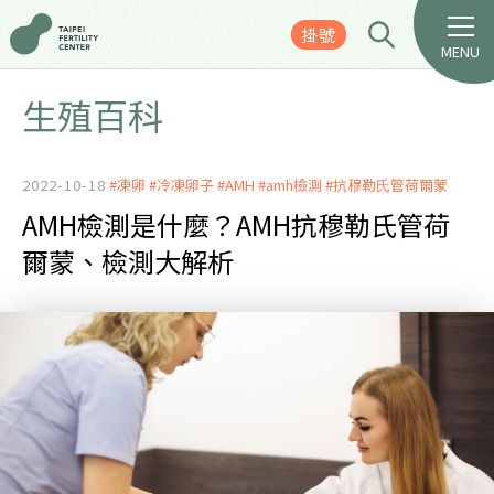
掛號
MENU
生殖百科
2022-10-18
#凍卵
#冷凍卵子
#AMH
#amh檢測
#抗穆勒⽒管荷爾蒙
AMH檢測是什麼？AMH抗穆勒氏管荷
爾蒙、檢測大解析