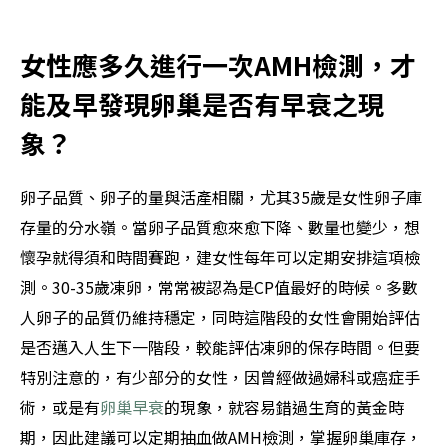
女性應多久進行一次AMH檢測，才
能及早發現卵巢是否有早衰之現
象？
卵子品質、卵子的量與活產相關，尤其35歲是女性卵子庫
存量的分水嶺。當卵子品質愈來愈下降、數量也變少，想
懷孕就得須和時間賽跑，建女性每年可以定期安排這項檢
測。30-35歲凍卵，常常被認為是CP值最好的時候。多數
人卵子的品質仍維持穩定，同時這階段的女性會開始評估
是否邁入人生下一階段，較能評估凍卵的保存時間。但要
特別注意的，有少部分的女性，因曾經做過婦科或癌症手
術，或是有
卵巢早衰
的現象，就容易錯過生育的黃金時
期，因此建議可以定期抽血做AMH檢測，掌握卵巢庫存，