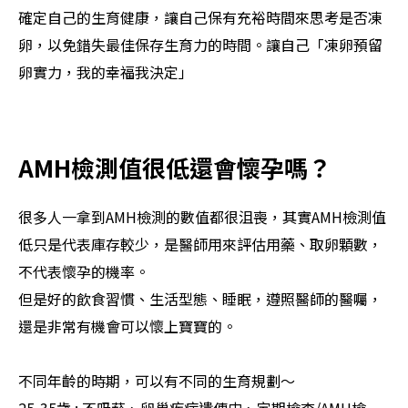
確定自己的生育健康，讓自己保有充裕時間來思考是否凍
卵，以免錯失最佳保存生育力的時間。讓自己「凍卵預留
卵實力，我的幸福我決定」
AMH檢測值很低還會懷孕嗎？
很多人一拿到AMH檢測的數值都很沮喪，其實AMH檢測值
低只是代表庫存較少，是醫師用來評估用藥、取卵顆數，
不代表懷孕的機率。
但是好的飲食習慣、生活型態、睡眠，遵照醫師的醫囑，
還是非常有機會可以懷上寶寶的。
不同年齡的時期，可以有不同的生育規劃～
25-35歲 : 不吸菸、卵巢疾病遺傳史、定期檢查/AMH檢