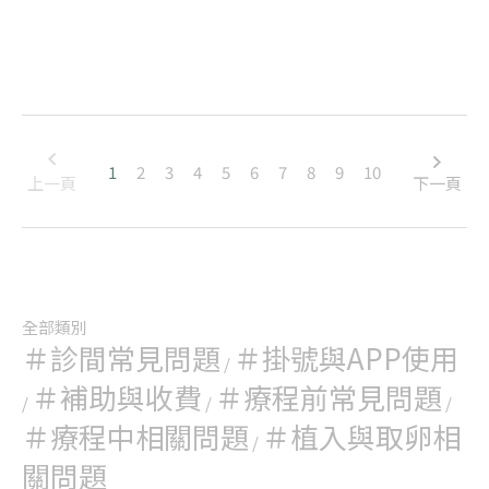
A：
● 輸卵管因素
1. 尿道下裂
● 先生：精液分析、男性賀爾蒙篩檢
1.輸卵管阻塞、沾黏或是輸卵管水腫
2. 陰莖過短
● 太太：
2.外科手術導致的輸卵管缺陷
3. 心理性不能勃起、早洩
■ 抗穆勒氏管賀爾蒙（Anti-Müllerian hormone；AMH）
● 腹膜因素
●精索靜脈曲張
■ 月經週期第3-5天的竇卵泡(空腔濾泡)計數（AFC）
1.子宮內膜異位症
●睪丸因素
■ 月經週期第3-5天的濾泡促進素（Follicle-stimulating
2.骨盆腔沾黏
1. 隱睪症
hormone；FSH）
● 子宮因素：
2. 染色體異常，例如 Klinefelter's syndrome (47XXY)
■ 月經週期第3-5天的黃體生成素（Luteinizing hormone；
1.先天子宮構造異常
1
2
3
4
5
6
7
8
9
10
3. 原發性精蟲製造功能衰竭
上一頁
下一頁
LH）
2.子宮腔沾黏
4. 醫療性睪丸功能衰竭，例如放射線治療、化學治療
■ 泌乳素（Prolactin）
3.子宮肌腺症
5. 睪丸發炎
■ 甲狀腺功能檢查：甲狀腺促進激素（Thyroid-stimulating
4.子宮肌瘤
● 免疫因素：體內產生抗精子抗體
hormone；TSH）
● 免疫因素：如體內產生抗精子抗體等
● 不明原因
■超音波檢查
● 不明原因
■披衣菌檢查
立即掛號
全部類別
立即掛號
*經由醫師判斷是否需要做以下檢查：CA-125，輸卵管攝影、子
＃診間常見問題
＃掛號與APP使用
/
宮鏡、睪丸切片檢查
＃補助與收費
＃療程前常見問題
/
/
/
立即掛號
＃療程中相關問題
＃植入與取卵相
/
關問題