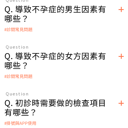
●櫃檯報到，填寫基本資料
發性不孕症(Primary Infertility)；若是以前曾經懷孕過，後來
Q. 導致不孕症的男生因素有
● 諮詢、看診、檢查
因為任何原因而造成不孕，則稱為繼發性不孕症(Secondary
● 醫師根據檢驗報告評估並設計治療方案
哪些？
Infertility)。
● 進入療程前審核證件、簽署知情同意書
● 進入治療流程
#診間常見問題
立即掛號
A：
立即掛號
● 精液異常：精子數目、活動力或者型態不正常
Question
●內分泌因素：
Q. 導致不孕症的女方因素有
1. 男性荷爾蒙不足
2. 下視丘或腦下垂體功能低下
哪些？
●神經因素
1. 腦部脊髓受傷
#診間常見問題
2. 糖尿病
A：
● 輸精管因素
● 排卵或賀爾蒙因素
1. 逆行性射精
Question
1.下視丘或是腦下垂體排卵異常
2. 副睪丸或輸精管發炎，例如淋病
Q. 初診時需要做的檢查項目
2.多囊性卵巢症候群
3. 前列腺或精囊發炎
3.卵巢早期衰竭
4. 外傷
有哪些？
4.黃體功能異常
5. 輸精管結紮
5.早發性卵巢衰竭
6. 先天輸精管發育不良
#掛號與APP使用
6.子宮內膜異位瘤 (巧克力囊腫)
●射精因素