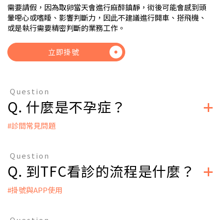
需要請假，因為取卵當天會進行麻醉鎮靜，術後可能會感到頭
暈噁心或嗜睡、影響判斷力，因此不建議進行開車、搭飛機、
或是執行需要精密判斷的業務工作。
立即掛號
Question
Q. 什麼是不孕症？
#診間常見問題
A：
WHO對於不孕症的定義：夫妻在沒有採取任何避孕措施的情形
Question
下，經過一年規律的性行為（平均每週約有2～3次），仍然無
Q. 到TFC看診的流程是什麼？
法成功懷孕。
但若女性年齡大於35歲，經過6個月的規律性行為而沒有懷孕跡
象，也可列入不孕症的診斷標準，可以考慮提早向「生殖內分
#掛號與APP使用
泌科」求診，在醫師協助下找出原因， 並借助人工生殖科技，
A：
順利懷孕。
● 網路/APP預約掛號
不孕症大體上又可分成兩種，若是從來都沒有懷孕過，稱為原
Question