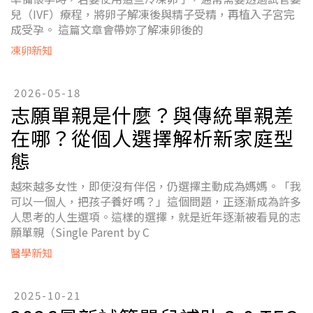
兒（IVF）療程，將卵子解凍後與精子受精，再植入子宮完
成受孕。 這篇文章會帶妳了解凍卵後的
凍卵新知
2026-05-18
志願單親是什麼？與傳統單親差
在哪？從個人選擇解析新家庭型
態
越來越多女性，即使沒有伴侶，仍選擇主動成為媽媽。「我
可以一個人，把孩子養好嗎？」這個問題，正逐漸成為許多
人思考的人生選項。這樣的選擇，就是近年逐漸被看見的志
願單親（Single Parent by C
醫學新知
2025-10-21