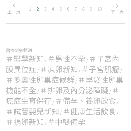
1
2
3
4
5
6
7
8
9
10
上一頁
下一頁
醫療新知類別
＃醫學新知
＃男性不孕
＃子宮內
/
/
膜異位症
＃凍卵新知
＃子宮肌瘤
/
/
/
＃多囊性卵巢症候群
＃早發性卵巢
/
機能不全
＃排卵及內分泌障礙
＃
/
/
癌症生育保存
＃備孕、養卵飲食
/
/
＃試管嬰兒新知
＃健康生活飲食
/
/
＃捐卵新知
＃中醫備孕
/