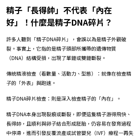
精子「長得帥」不代表「內在
好」！什麼是精子DNA碎片？
許多人聽到「精子DNA碎片」，會誤以為是精子外觀破
裂。事實上，它指的是精子頭部所攜帶的遺傳物質
（DNA）結構受損，出現了單鏈或雙鏈斷裂。
傳統精液檢查（看數量、活動力、型態）：就像在檢查精
子的「外表」與跑速。
精子DNA碎片檢查：則是深入檢查精子的「內在」。
精子DNA本身出現裂痕或斷裂，即便這隻精子游得飛快、
長得帥，且順利與卵子結合形成胚胎，仍容易在發育過程
中停滯，進而引發反覆流產或試管嬰兒（IVF）療程一再失