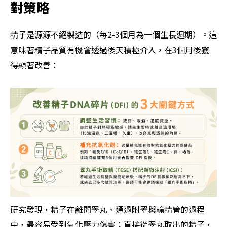
對策略
精子是源源不絕製造的（每2-3個月為一個生長週期）。這
意味著精子品質有機會透過後天積極介入，在3個月後獲
得顯著改善：
研究發現，精子在離開睪丸、通過附睪與輸精管的過程
中，最容易受到氧化壓力傷害；直接從睪丸取出的精子，