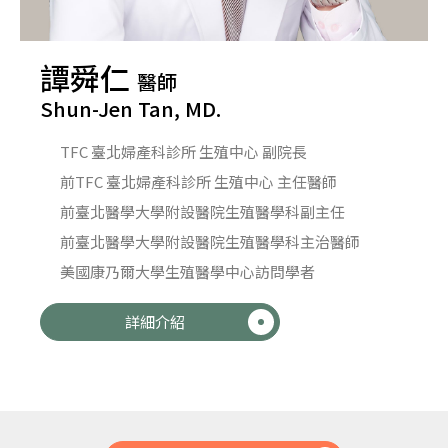
譚舜仁
醫師
Shun-Jen Tan, MD.
TFC 臺北婦產科診所 生殖中心 副院長
前TFC 臺北婦產科診所 生殖中心 主任醫師
前臺北醫學大學附設醫院生殖醫學科副主任
前臺北醫學大學附設醫院生殖醫學科主治醫師
美國康乃爾大學生殖醫學中心訪問學者
詳細介紹