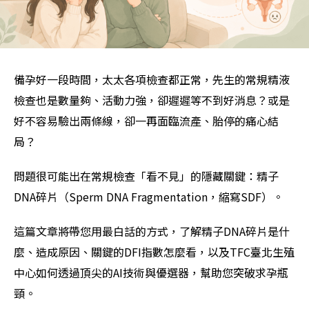
備孕好一段時間，太太各項檢查都正常，先生的常規精液
檢查也是數量夠、活動力強，卻遲遲等不到好消息？或是
好不容易驗出兩條線，卻一再面臨流產、胎停的痛心結
局？
問題很可能出在常規檢查「看不見」的隱藏關鍵：精子
DNA碎片（Sperm DNA Fragmentation，縮寫SDF）。
這篇文章將帶您用最白話的方式，了解精子DNA碎片是什
麼、造成原因、關鍵的DFI指數怎麼看，以及TFC臺北生殖
中心如何透過頂尖的AI技術與優選器，幫助您突破求孕瓶
頸。