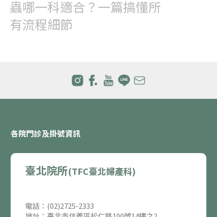
蟲哪一科適合？一篇搞懂所
有流程細節
各院門診及掛號資訊
臺北院所
(TFC臺北婦產科)
電話：(02)2725-2333
地址：臺北市信義區松仁路100號14樓之2