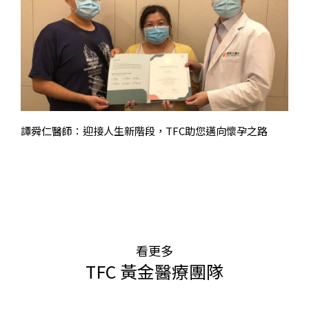
譚舜仁醫師：迎接人生新階段，TFC助您邁向懷孕之路
看更多
TFC 黃金醫療團隊