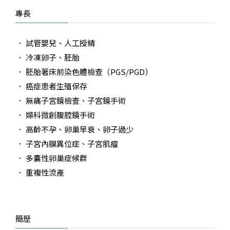
專長
試管嬰兒、人工授精
冷凍卵子、胚胎
胚胎著床前染色體檢查（PGS/PGD）
癌症患者生殖保存
無痛子宮鏡檢查、子宮鏡手術
婦科微創腹腔鏡手術
高齡不孕、卵巢早衰、卵子過少
子宮內膜異位症、子宮肌瘤
多囊性卵巢症候群
重複性流產
簡歷