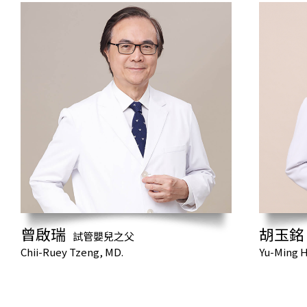
曾啟瑞
胡玉銘
試管嬰兒之父
Chii-Ruey Tzeng, MD.
Yu-Ming H