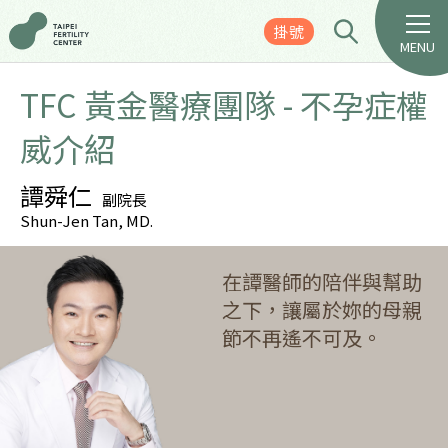
掛號
MENU
TFC 黃金醫療團隊 - 不孕症權
威介紹
譚舜仁
副院長
Shun-Jen Tan, MD.
在譚醫師的陪伴與幫助
之下，讓屬於妳的母親
節不再遙不可及。