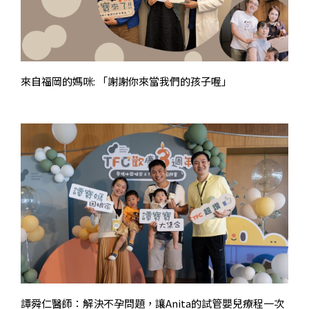
來自福岡的媽咪: 「謝謝你來當我們的孩子喔」
譚舜仁醫師：解決不孕問題，讓Anita的試管嬰兒療程一次