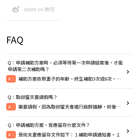
share on 微信
FAQ
Q：申請補助方案時，必須等待第一次申請結案後，才能
申請第二次補助嗎？
補助方案依照妻子的年齡，終生補助3次或6次，除非成功生下寶寶
A：
Q：取卵當天要請假嗎？
需要請假，因為取卵當天會進行麻醉鎮靜，術後可能會感到頭暈噁心
A：
Q：申請補助方案，我應留存什麼文件？
受術夫妻應留存文件如下： 1.補助申請通知書。 2.
A：