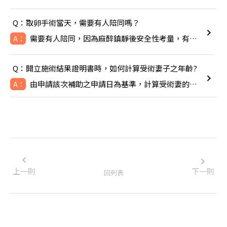
Q：取卵手術當天，需要有人陪同嗎？
需要有人陪同，因為麻醉鎮靜後安全性考量，有人陪同比較安全。
A：
Q：開立施術結果證明書時，如何計算受術妻子之年齡?
由申請該次補助之申請日為基準，計算受術妻的年齡，即TFC於線
A：
上一則
下一則
回列表