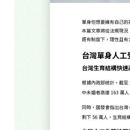
單身但想要擁有自己的
本篇文章將從法規現況
既有制度下，理性且有
台灣單身人工
台灣生育結構快速
根據內政部統計，截至 2
中未婚者高達 163 萬人
同時，國發會指出台灣 0–4
剩下 56 萬人，生育