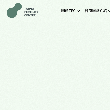
關於TFC
醫療團隊介紹
院所簡介
黃金醫療團隊
就診環境
最新門診時間
胚胎實驗室
SNQ認證生殖中心
TFC交通資訊
常見問題
TFC特約企業專區