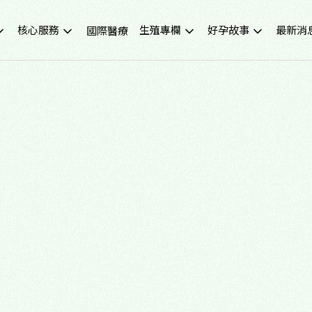
核心服務
生殖專欄
好孕故事
最新消
國際醫療
不孕症檢查
試管嬰兒小知識
成功案例
重要公
試管嬰兒IVF
凍卵小知識
好孕影音
活動講
人工受孕IUI
捐卵小知識
媒體報
冷凍卵子
子宮內膜異位症
捐贈卵子、捐贈精子
多囊性卵巢症候群
尖端技術(PGS/PGD/ERA)
癌症生育保存
子宮鏡檢查
男性不孕
生育健康檢查
備孕、養卵飲食
習慣性流產檢測與治療
健康生活飲食
中醫諮詢門診
醫學新知
營養諮詢門診
中醫備孕