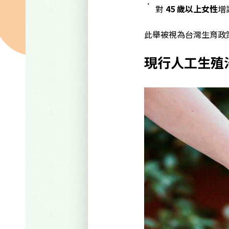
對
45 歲以上女性
增
此舉被視為台灣生育政
現行人工生殖