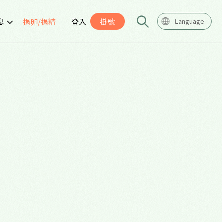
息
捐卵/捐精
登入
掛號
Language
告
座
導