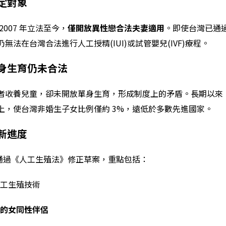
定對象
007 年立法至今，
僅開放異性戀合法夫妻適用
。即使台灣已通
法在台灣合法進行人工授精(IUI)或試管嬰兒(IVF)療程。
身生育仍未合法
者收養兒童，卻未開放單身生育，形成制度上的矛盾。長期以來
上，使台灣非婚生子女比例僅約 3%，遠低於多數先進國家。
新進度
年底通過《人工生殖法》修正草案，重點包括：
工生殖技術
的女同性伴侶