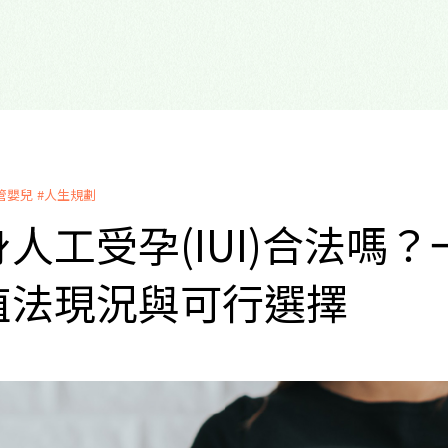
管嬰兒
#人生規劃
人工受孕(IUI)合法嗎
殖法現況與可行選擇