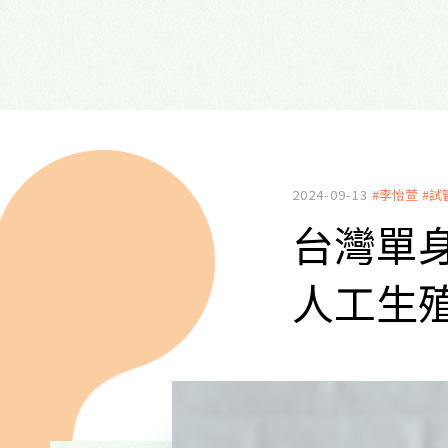
2024-09-13
#李怡萱
#試
台灣單身
人工生