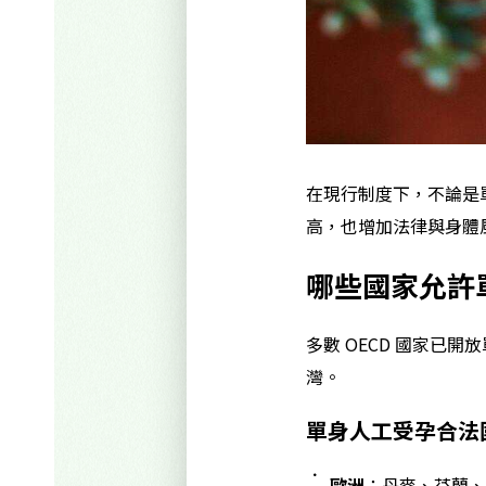
在現行制度下，不論是
高，也增加法律與身體
哪些國家允許
多數 OECD 國家已
灣。
單身人工受孕合法
歐洲
：丹麥、芬蘭、