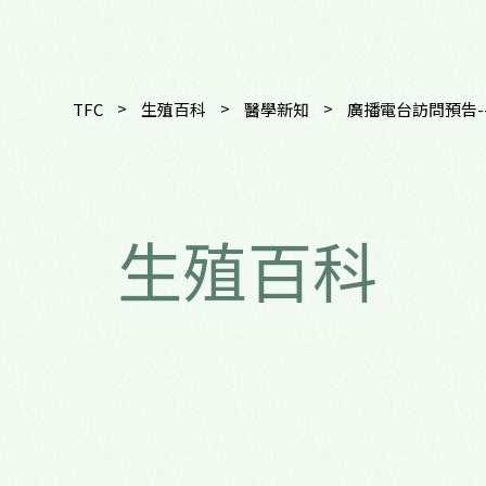
>
>
>
TFC
生殖百科
醫學新知
廣播電台訪問預告--更
生殖百科