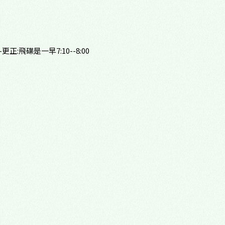
心理諮商門診
多元性別友善
正:飛碟是一早7:10--8:00