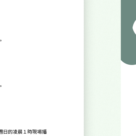
。
。
週日的凌晨１時現場播