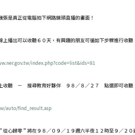
幾張是真正從電腦拍下網路鏡頭直播的畫面！
線上播出可以收聽６０天，有興趣的朋友可循如下步驟進行收聽
ww.ner.gov.tw/index.php?code=list&ids=81
上收聽 － 搜尋教育好夥伴 ９８／８／２７ 點選即可收聽
.tw/auto/find_result.asp
＂從心歸零＂將在９８／０９／１９週六半夜１２時至９／２０