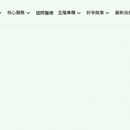
核心服務
生殖專欄
好孕故事
最新消
國際醫療
不孕症檢查
試管嬰兒小知識
成功案例
重要公
試管嬰兒IVF
凍卵小知識
好孕影音
活動講
人工受孕IUI
捐卵小知識
媒體報
冷凍卵子
子宮內膜異位症
捐贈卵子、捐贈精子
多囊性卵巢症候群
尖端技術(PGS/PGD/ERA)
癌症生育保存
子宮鏡檢查
男性不孕
生育健康檢查
備孕、養卵飲食
習慣性流產檢測與治療
健康生活飲食
中醫諮詢門診
醫學新知
營養諮詢門診
中醫備孕