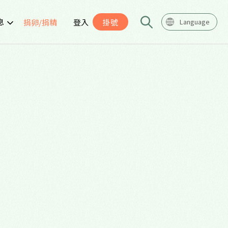
息
捐卵/捐精
登入
掛號
Language
告
座
導