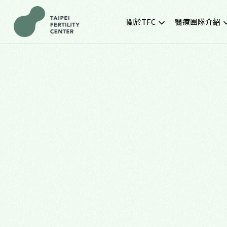
關於TFC
醫療團隊介紹
院所簡介
黃金醫療團隊
就診環境
最新門診時間
胚胎實驗室
SNQ認證生殖中心
TFC交通資訊
常見問題
TFC特約企業專區