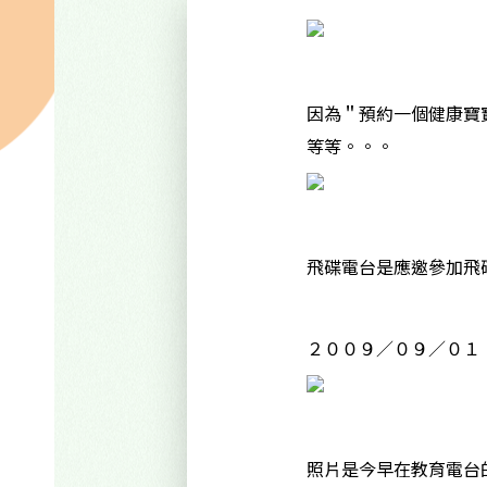
因為＂預約一個健康寶
等等。。。
飛碟電台是應邀參加飛
２００９／０９／０１ （
照片是今早在教育電台