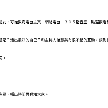
朋友，可從教育電台主頁－網路電台－３０５播音室 點選觀看
題是＂活出最好的自己＂和主持人蕭慧英有很不錯的互動，談到
況。
完畢，播出時間再通知大家。