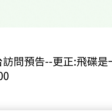
訪問預告--更正:飛碟是
00