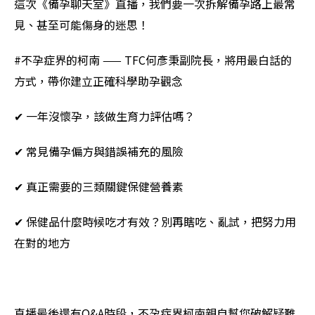
這次《備孕聊天室》直播，我們要一次拆解備孕路上最常
見、甚至可能傷身的迷思！
#不孕症界的柯南 —— TFC何彥秉副院長，將用最白話的
方式，帶你建立正確科學助孕觀念
✔ 一年沒懷孕，該做生育力評估嗎？
✔ 常見備孕偏方與錯誤補充的風險
✔ 真正需要的三類關鍵保健營養素
✔ 保健品什麼時候吃才有效？別再瞎吃、亂試，把努力用
在對的地方
直播最後還有Q&A時段，不孕症界柯南親自幫您破解疑難