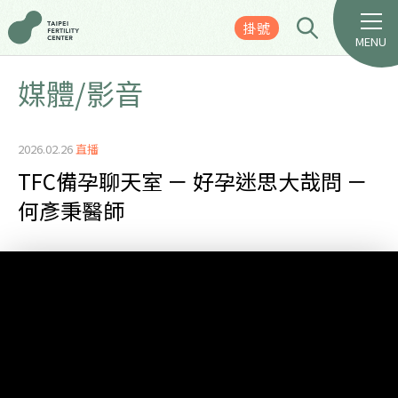
掛號
MENU
媒體/影音
2026.02.26
直播
TFC備孕聊天室 － 好孕迷思大哉問 －
何彥秉醫師