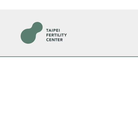
各院門診及掛號資訊
臺北院所
松仁
(TFC臺北婦產
科)
電話：(02)2725-2333
地址：臺北市信義區松仁路100
地址：臺
號14樓之2
號14樓之