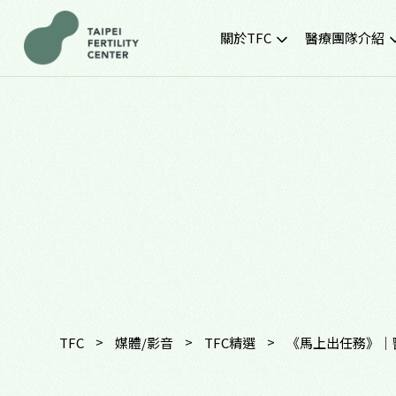
關於TFC
醫療團隊介紹
院所簡介
黃金醫療團隊
就診環境
最新門診時間
胚胎實驗室
SNQ認證生殖中心
TFC交通資訊
常見問題
TFC特約企業專區
>
>
>
TFC
媒體/影音
TFC精選
《馬上出任務》｜