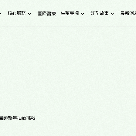
核心服務
生殖專欄
好孕故事
最新消
國際醫療
不孕症檢查
試管嬰兒小知識
成功案例
重要公
試管嬰兒IVF
凍卵小知識
好孕影音
活動講
人工受孕IUI
捐卵小知識
媒體報
冷凍卵子
子宮內膜異位症
捐贈卵子、捐贈精子
多囊性卵巢症候群
尖端技術(PGS/PGD/ERA)
癌症生育保存
子宮鏡檢查
男性不孕
生育健康檢查
備孕、養卵飲食
習慣性流產檢測與治療
健康生活飲食
中醫諮詢門診
醫學新知
醫師新年抽籤挑戰
營養諮詢門診
中醫備孕