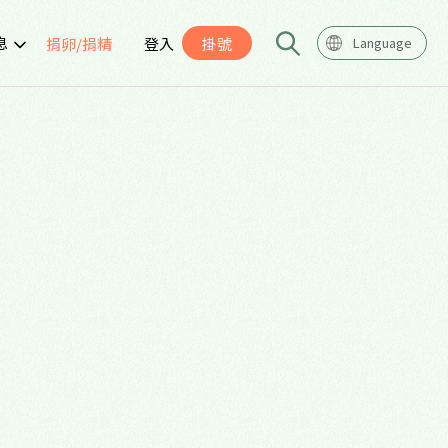
息
捐卵/捐精
登入
掛號
Language
告
座
導