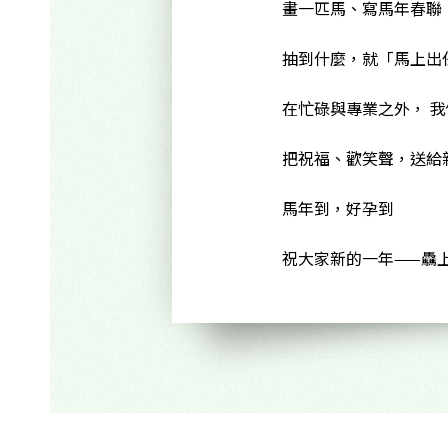
畫一匹馬、寫馬年春聯
抽到什麼，就「馬上出
在忙碌與專業之外， 
把祝福、歡笑聲，送給
馬年到，好孕到
祝大家新的一年——驫