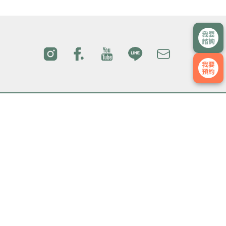
院所介
國際醫
醫療團
門診時
紹
療
隊
間
交通方
最新消
媒體影
隱私權
式
息
音
政策
本網站為TFC委由台北醫學科技股份有限公司維護管理
交通方式