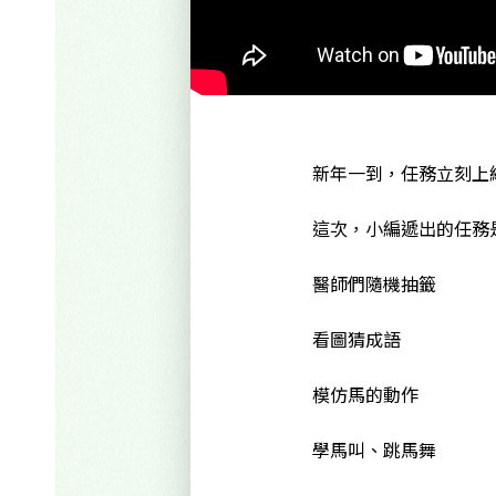
新年一到，任務立刻上
這次，小編遞出的任務
醫師們隨機抽籤
看圖猜成語
模仿馬的動作
學馬叫、跳馬舞