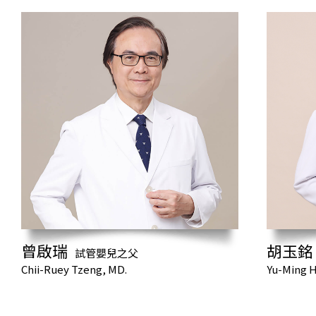
曾啟瑞
胡玉銘
試管嬰兒之父
Chii-Ruey Tzeng, MD.
Yu-Ming H