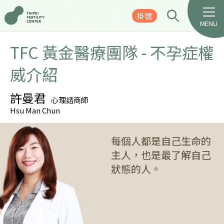
掛號
MENU
TFC 黃金醫療團隊 - 不孕症權
威介紹
許曼君
心理諮商師
Hsu Man Chun
每個人都是自己生命的
主人，也是最了解自己
狀態的人。