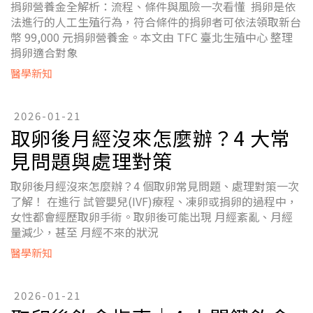
捐卵營養金全解析：流程、條件與風險一次看懂 捐卵是依
法進行的人工生殖行為，符合條件的捐卵者可依法領取新台
幣 99,000 元捐卵營養金。本文由 TFC 臺北生殖中心 整理
捐卵適合對象
醫學新知
2026-01-21
取卵後月經沒來怎麼辦？4 大常
見問題與處理對策
取卵後月經沒來怎麼辦？4 個取卵常見問題、處理對策一次
了解！ 在進行 試管嬰兒(IVF)療程、凍卵或捐卵的過程中，
女性都會經歷取卵手術。取卵後可能出現 月經紊亂、月經
量減少，甚至 月經不來的狀況
醫學新知
2026-01-21