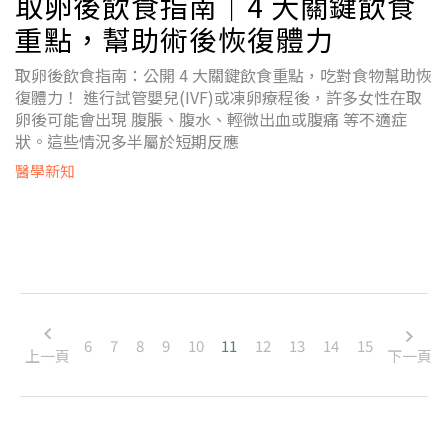
取卵後飲食指南｜4 大關鍵飲食
重點，幫助術後恢復體力
取卵後飲食指南：公開 4 大關鍵飲食重點，吃對食物幫助恢
復體力！ 進行試管嬰兒(IVF)或凍卵療程後，許多女性在取
卵後可能會出現 腹脹、腹水、輕微出血或腹痛 等不適症
狀。這些情況多半屬於短期反應
醫學新知
6
7
8
9
10
11
12
13
14
15
上一頁
下一頁