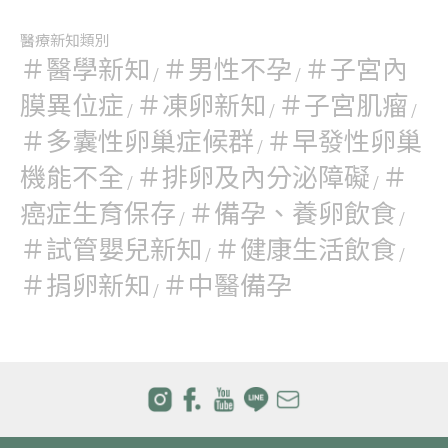
醫療新知類別
＃醫學新知
＃男性不孕
＃子宮內
/
/
膜異位症
＃凍卵新知
＃子宮肌瘤
/
/
/
＃多囊性卵巢症候群
＃早發性卵巢
/
機能不全
＃排卵及內分泌障礙
＃
/
/
癌症生育保存
＃備孕、養卵飲食
/
/
＃試管嬰兒新知
＃健康生活飲食
/
/
＃捐卵新知
＃中醫備孕
/