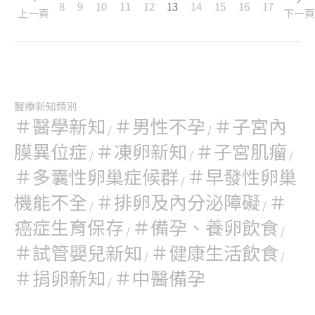
8
9
10
11
12
13
14
15
16
17
上一頁
下一
醫療新知類別
＃醫學新知
＃男性不孕
＃子宮內
/
/
膜異位症
＃凍卵新知
＃子宮肌瘤
/
/
/
＃多囊性卵巢症候群
＃早發性卵巢
/
機能不全
＃排卵及內分泌障礙
＃
/
/
癌症生育保存
＃備孕、養卵飲食
/
/
＃試管嬰兒新知
＃健康生活飲食
/
/
＃捐卵新知
＃中醫備孕
/