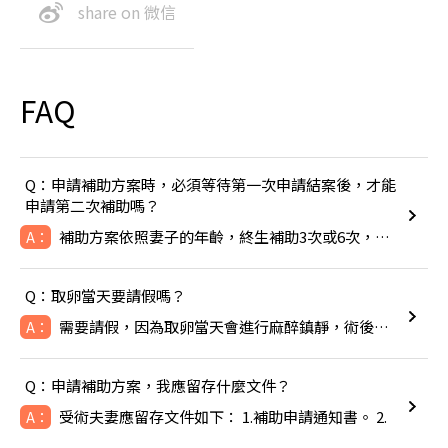
share on 微信
FAQ
Q：申請補助方案時，必須等待第一次申請結案後，才能
申請第二次補助嗎？
補助方案依照妻子的年齡，終生補助3次或6次，除非成功生下寶寶
A：
Q：取卵當天要請假嗎？
需要請假，因為取卵當天會進行麻醉鎮靜，術後可能會感到頭暈噁心
A：
Q：申請補助方案，我應留存什麼文件？
受術夫妻應留存文件如下： 1.補助申請通知書。 2.
A：