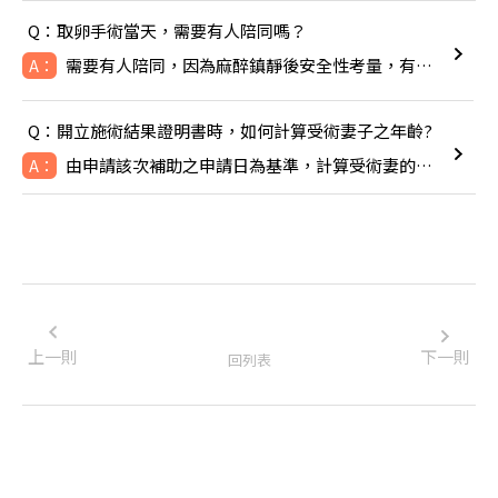
Q：取卵手術當天，需要有人陪同嗎？
需要有人陪同，因為麻醉鎮靜後安全性考量，有人陪同比較安全。
A：
Q：開立施術結果證明書時，如何計算受術妻子之年齡?
由申請該次補助之申請日為基準，計算受術妻的年齡，即TFC於線
A：
上一則
下一則
回列表