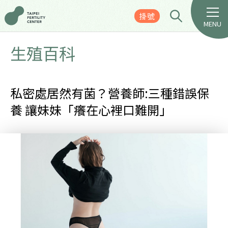
掛號
MENU
生殖百科
私密處居然有菌？營養師:三種錯誤保
養 讓妹妹「癢在心裡口難開」