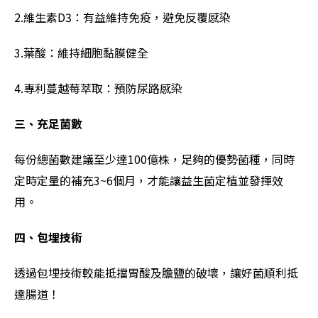
2.維生素D3：有益維持免疫，避免反覆感染
3.葉酸：維持細胞黏膜健全
4.專利蔓越莓萃取：預防尿路感染
三、充足菌數
每份總菌數建議至少達100億株，足夠的優勢菌種，同時
定時定量的補充3~6個月，才能讓益生菌定植並發揮效
用。
四、包埋技術
透過包埋技術較能抵擋胃酸及膽鹽的破壞，讓好菌順利抵
達腸道！