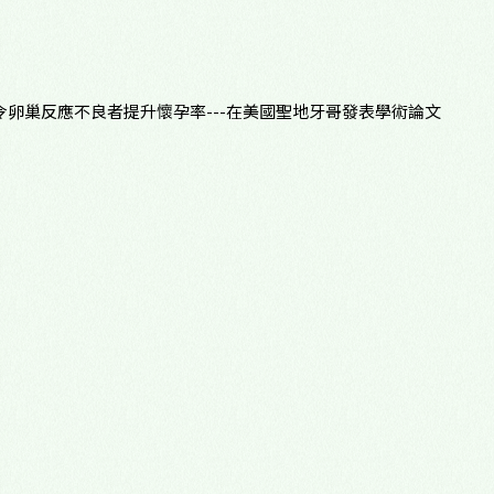
心理諮商門診
多元性別友善
令卵巢反應不良者提升懷孕率---在美國聖地牙哥發表學術論文