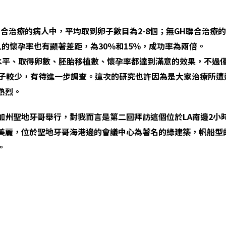
合治療的病人中，平均取到卵子數目為2-8
個
；無GH
聯合治療的
的懷孕率也有顯著差距，為30
％和15
％，成功率為兩倍。
水平、取得卵數、胚胎移植數、懷孕率都達到滿意的效果，不過僅
子較少，有待進一步調查。這次的研究也許因為是大家治療所遭
熱烈。
加州聖地牙哥舉行，對我而言是第二回拜訪這個位於LA南邊2小
美麗，位於聖地牙哥海港邊的會議中心為著名的綠建築，帆船型
。