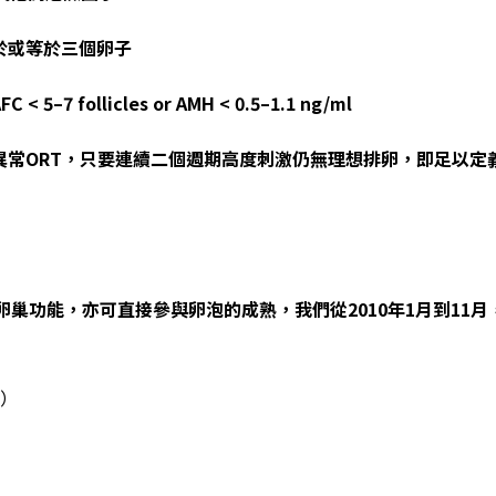
於或等於三個卵子
–7 follicles or AMH < 0.5–1.1 ng/ml
異常ORT，只要連續二個週期高度刺激仍無理想排卵，即足以定
卵巢功能，亦可直接參與卵泡的成熟，我們從2010
年1
月到11
月
O）