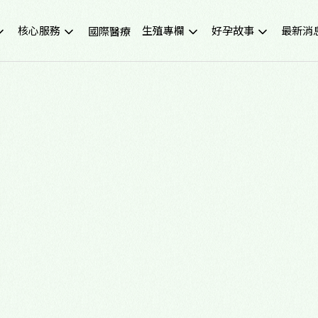
核心服務
生殖專欄
好孕故事
最新消
國際醫療
不孕症檢查
試管嬰兒小知識
成功案例
重要公
試管嬰兒IVF
凍卵小知識
好孕影音
活動講
人工受孕IUI
捐卵小知識
媒體報
冷凍卵子
子宮內膜異位症
捐贈卵子、捐贈精子
多囊性卵巢症候群
尖端技術(PGS/PGD/ERA)
癌症生育保存
子宮鏡檢查
男性不孕
生育健康檢查
備孕、養卵飲食
習慣性流產檢測與治療
健康生活飲食
中醫諮詢門診
醫學新知
營養諮詢門診
中醫備孕