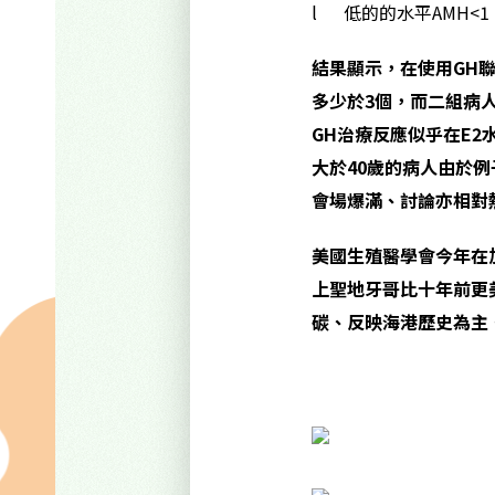
l 低的的水平AMH<1
結果顯示，在使用GH
聯
多少於3
個，而二組病人
GH
治療反應似乎在E2
大於40
歲的病人由於例
會場爆滿、討論亦相對
美國生殖醫學會今年在
上聖地牙哥比十年前更
碳、反映海港歷史為主