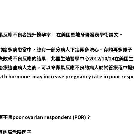
巢反應不良者提升懷孕率---在美國聖地牙哥發表學術論文。
的諸多病患當中，總有一部分病人下定再多決心、存夠再多銀子
敗或不良反應的結果。北醫生殖醫學中心2012/10/24在美國
治療這些病人之後，可以令卵巢反應不良的病人於試管療程中提升
th hormone may increase pregnancy rate in poor resp
or ovarian responders (POR
)
？
其他高危險因子