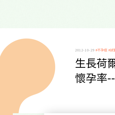
2012-10-29
#不孕症
#試
生長荷
懷孕率-