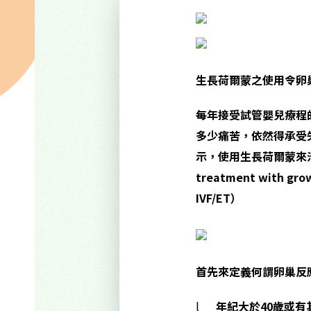
生長荷爾蒙之使用令卵
每年接受試管嬰兒療程
多少痛苦，依然得承受失
示，使用生長荷爾蒙來
treatment with grow
IVF/ET）
首先來定義何謂卵巢反應不良po
l
年紀大於40歲或有