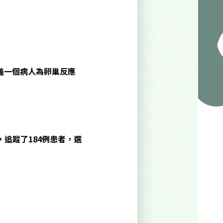
義一個病人為卵巢反應
，追蹤了184
例患者，選