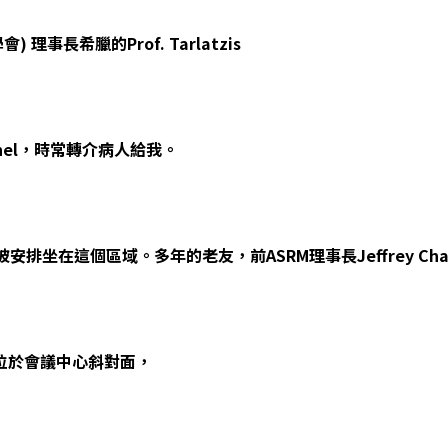
 理事長希臘的Prof. Tarlatzis
 Fishel，時常轉介病人給我。
排坐在這個區域。多年的老友，前ASRM理事長Jeffrey Cha
位於會議中心斜對面，