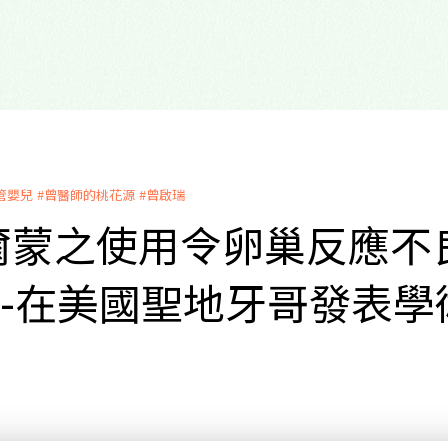
管嬰兒
#曾醫師的桃花源
#曾啟瑞
爾蒙之使用令卵巢反應不
--在美國聖地牙哥發表學