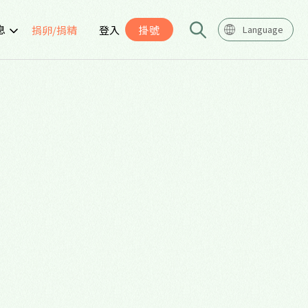
息
捐卵/捐精
登入
掛號
Language
告
座
導