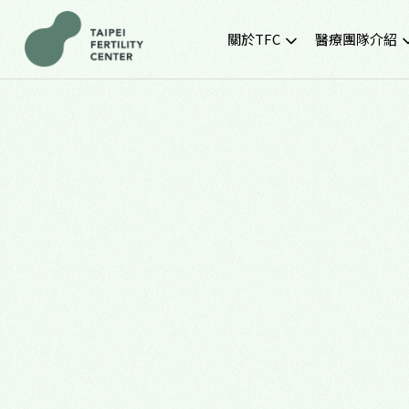
關於TFC
醫療團隊介紹
院所簡介
黃金醫療團隊
就診環境
最新門診時間
胚胎實驗室
SNQ認證生殖中心
TFC交通資訊
常見問題
TFC特約企業專區