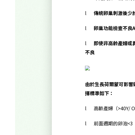
l
傳統卵巢刺激後少
l
卵巢功能檢查不良AFC < 5
l
即使非高齡產婦或
不良
由於生長荷爾蒙可影響
擇標準如下：
l 高齡產婦（>40Y/ 
l 前面週期的卵泡<3