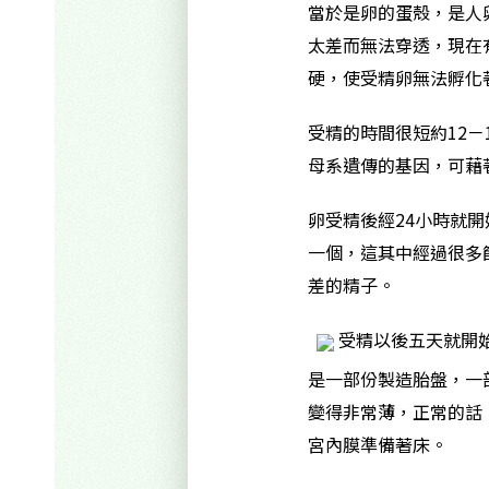
當於是卵的蛋殼，是人
太差而無法穿透，現在
硬，使受精卵無法孵化
受精的時間很短約12
母系遺傳的基因，可藉
卵受精後經24小時就
一個，這其中經過很多
差的精子。
受精以後五天就開
是一部份製造胎盤，一
變得非常薄，正常的話
宮內膜準備著床。