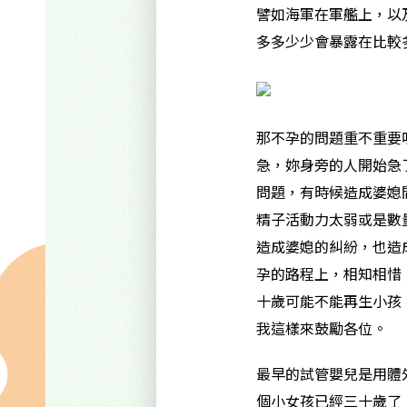
譬如海軍在軍艦上，以
多多少少會暴露在比較
那不孕的問題重不重要
急，妳身旁的人開始急了
問題，有時候造成婆媳
精子活動力太弱或是數
造成婆媳的糾紛，也造
孕的路程上，相知相惜
十歲可能不能再生小孩
我這樣來鼓勵各位。
最早的試管嬰兒是用體
個小女孩已經三十歲了