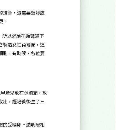
的技術，還需要鎮靜處
便。
，所以必須在顯微鏡下
它製造女性荷爾蒙，這
細胞，有時候，各位要
像早產兒放在保溫箱，放
取出，經培養後生了三
體的受精卵。透明層相