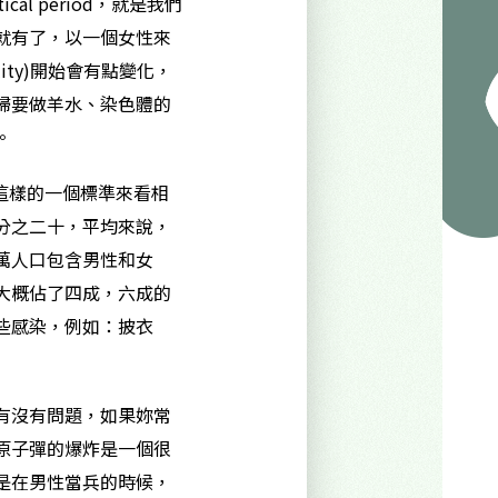
l period，就是我們
就有了，以一個女性來
ty)開始會有點變化，
婦要做羊水、染色體的
。
這樣的一個標準來看相
分之二十，平均來說，
萬人口包含男性和女
大概佔了四成，六成的
些感染，例如：披衣
有沒有問題，如果妳常
原子彈的爆炸是一個很
是在男性當兵的時候，