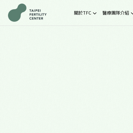
關於TFC
醫療團隊介紹
院所簡介
黃金醫療團隊
就診環境
最新門診時間
胚胎實驗室
SNQ認證生殖中心
TFC交通資訊
常見問題
TFC特約企業專區