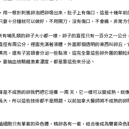
，用一根針刺進卵泡把卵吸出來，肚子上有傷口，這是十幾年前
只要十分鐘就可以做好，不用開刀，沒有傷口，不會痛，非常方
實所有哺乳類的卵子大小都一樣，卵子的直徑只有一百分之一公分
直徑有兩公分，裡面充滿著液體。外面那個透明的東西叫卵丘，
漂亮，還有子宮頸會分泌一些黏液，這完全靠這些卵外圍的顆粒
，要抽血檢驗雌激素濃度，都是靠這些來分泌。
算是不成熟的卵我們把它培養 一兩 天，它一樣可以變成熟。就
長大，所以這些技術都不是問題。以前加拿大醫師將不成熟的卵
殖細胞只有單套的染色體，精卵各有一套，結合後成為雙套染色