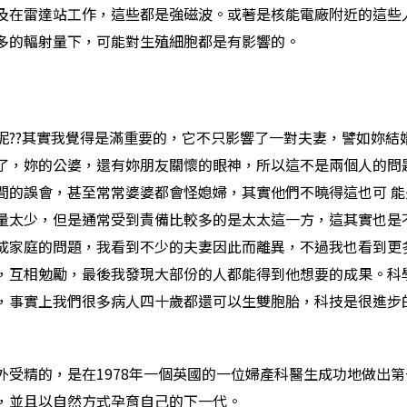
及在雷達站工作，這些都是強磁波。或著是核能電廠附近的這些
多的輻射量下，可能對生殖細胞都是有影響的。
呢??其實我覺得是滿重要的，它不只影響了一對夫妻，譬如妳結
，妳的公婆，還有妳朋友關懷的眼神，所以這不是兩個人的問題，
間的誤會，甚至常常婆婆都會怪媳婦，其實他們不曉得這也可 能
量太少，但是通常受到責備比較多的是太太這一方，這其實也是
成家庭的問題，我看到不少的夫妻因此而離異，不過我也看到更
，互相勉勵，最後我發現大部份的人都能得到他想要的成果。科
，事實上我們很多病人四十歲都還可以生雙胞胎，科技是很進步
外受精的，是在1978年一個英國的一位婦產科醫生成功地做出
，並且以自然方式孕育自己的下一代。