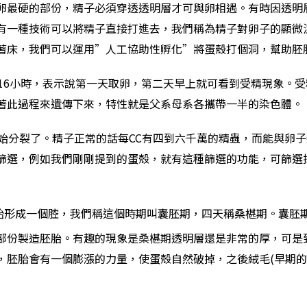
卵最硬的部份，精子必須穿透透明層才可與卵相遇。有時因透明
有一種技術可以將精子直接打進去，我們稱為精子對卵子的顯微
著床，我們可以運用”人工協助性孵化”將蛋殼打個洞，幫助胚
－16小時，表示說第一天取卵，第二天早上就可看到受精現象。
著此過程來遺傳下來，特性就是父系母系各攜帶一半的染色體。
開始分裂了。精子正常的話每CC有四到六千萬的精蟲，而能與卵
篩選，例如我們剛剛提到的蛋殼，就有這種篩選的功能，可篩選
始形成一個腔，我們稱這個時期叫囊胚期，四天稱桑椹期。囊胚
部份製造胚胎。有趣的現象是桑椹期透明層還是非常的厚，可是
，胚胎會有一個膨漲的力量，使蛋殼自然破掉，之後絨毛(早期的