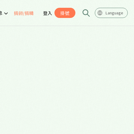
息
捐卵/捐精
登入
掛號
Language
告
座
導