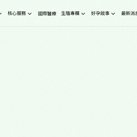
核心服務
生殖專欄
好孕故事
最新消
國際醫療
不孕症檢查
試管嬰兒小知識
成功案例
重要公
試管嬰兒IVF
凍卵小知識
好孕影音
活動講
人工受孕IUI
捐卵小知識
媒體報
冷凍卵子
子宮內膜異位症
捐贈卵子、捐贈精子
多囊性卵巢症候群
尖端技術(PGS/PGD/ERA)
癌症生育保存
子宮鏡檢查
男性不孕
生育健康檢查
備孕、養卵飲食
習慣性流產檢測與治療
健康生活飲食
中醫諮詢門診
醫學新知
營養諮詢門診
中醫備孕