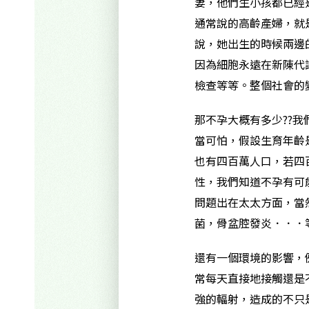
妻，他們生小孩都已經是三
通常說的高齡產婦，就
說，她出生的時候兩邊的
因為細胞永遠在新陳代
檢查等等。整個社會的
那不孕大概有多少??
當可怕，假設生育年齡
也有四百萬人口，若四
性，我們知道不孕有可
問題出在太太方面，當
菌，骨盆腔發炎．．．
還有一個環境的影響，
常每天直接地接觸還是
強的輻射，造成的不只