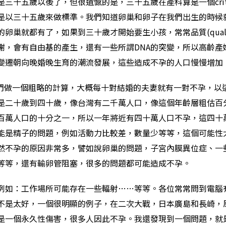
十五歲以後了，但很遺憾的是，三十五歲在產科算是一個critica
是以三十五歲來做標準。我們知道卵巢和卵子在我們出生的時候
卵巢就都有了，如果到三十歲才開始要生小孩，常常品質(quali
謝，會有自由基的產生，還有一些所謂DNA的突變，所以高齡產
變遷朝向晚婚晚生育的潮流發展，這些造成不孕的人口慢慢增加
我們做一個粗略的計算，大概每十對結婚的夫妻就有一對不孕，以
是二十歲到四十歲，像台灣有二千萬人口，像這個年齡層粗估百
百萬人口的十分之一，所以一年將近有四十萬人口不孕，這四十
能是精子的問題，例如活動力比較差，數量少等等，這個可能性
然不孕的原因非常多，譬如說卵巢的問題，子宮內膜異位症、一
等等，還有輸卵管阻塞，很多的問題都可能造成不孕。
例如：工作場所可能存在一些輻射……等等。各位常常問到電腦
不是太好，一個很明顯的例子，在二次大戰，日本廣島和長崎，
是一個永久性傷害，很多人因此不孕。我還發現到一個問題，就