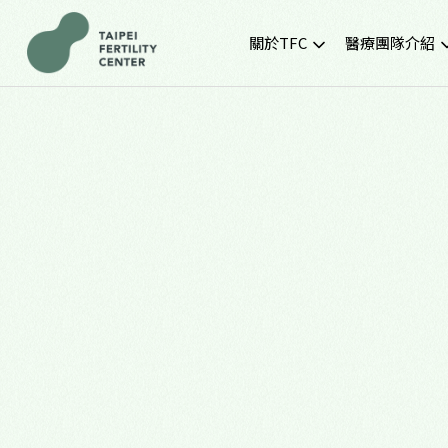
關於TFC
醫療團隊介紹
院所簡介
黃金醫療團隊
就診環境
最新門診時間
胚胎實驗室
SNQ認證生殖中心
TFC交通資訊
常見問題
TFC特約企業專區