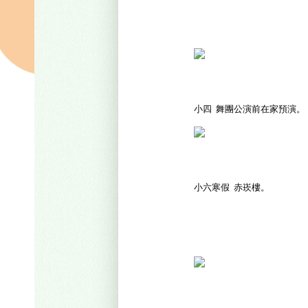
小四
舞團公演前在家預演。
小六寒假
赤崁樓。