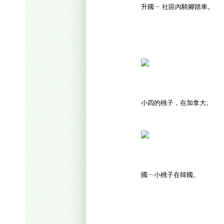
升國ㄧ 社區內騎腳踏車。
小四的桃子，在加拿大。
國ㄧ小桃子在韓國。