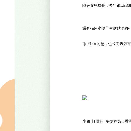
隨著女兒成長，多年來
Lis
還有描述小桃子生活點滴的
徵得Lisa同意，也公開幾
小四
打扮好
要陪媽媽去看