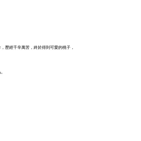
診，歷經千辛萬苦，終於得到可愛的桃子，
晶。