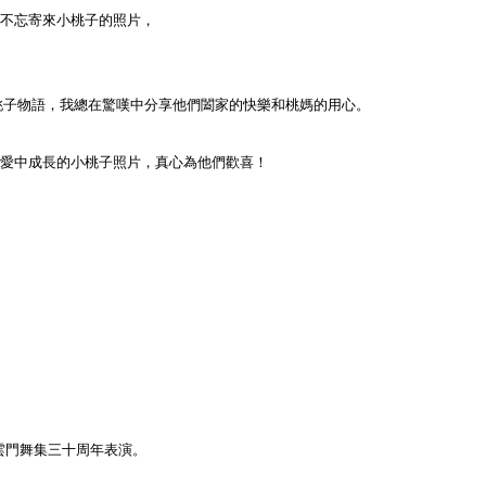
a總不忘寄來小桃子的照片，
桃子物語，我總在驚嘆中分享他們闔家的快樂和桃媽的用心。
張在愛中成長的小桃子照片，真心為他們歡喜！
雲門舞集三十周年表演。