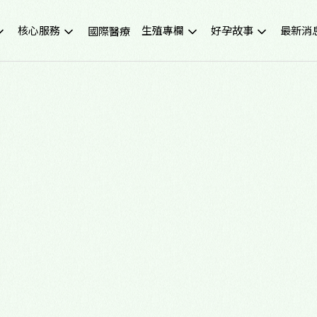
核心服務
生殖專欄
好孕故事
最新消
國際醫療
不孕症檢查
試管嬰兒小知識
成功案例
重要公
試管嬰兒IVF
凍卵小知識
好孕影音
活動講
人工受孕IUI
捐卵小知識
媒體報
冷凍卵子
子宮內膜異位症
捐贈卵子、捐贈精子
多囊性卵巢症候群
尖端技術(PGS/PGD/ERA)
癌症生育保存
子宮鏡檢查
男性不孕
生育健康檢查
備孕、養卵飲食
習慣性流產檢測與治療
健康生活飲食
中醫諮詢門診
醫學新知
營養諮詢門診
中醫備孕