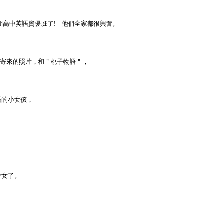
湖高中英語資優班了
!
他們全家都很興奮。
sa寄來的照片，和＂桃子物語＂，
語的小女孩，
少女了。