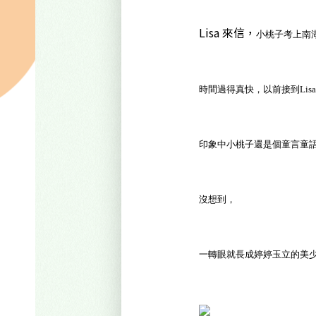
Lisa 來信，
小桃子考上南
時間過得真快，以前接到
Li
印象中小桃子還是個童言童
沒想到，
一轉眼就長成婷婷玉立的美