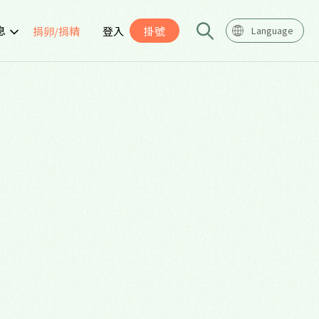
息
捐卵/捐精
登入
掛號
Language
告
座
導