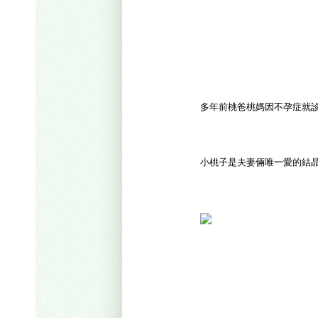
多年前桃爸桃媽因不孕症就
小桃子是夫妻倆唯一愛的結