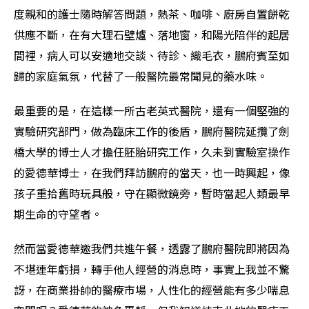
度親和的護士隨時解答問題，熱茶、咖啡、廚房自置餅乾
供應不斷，在有大理石壁爐、落地窗，和陽光陪伴的起居
間裡，病人可以安適地交談、待診、織毛衣，鵬府賓至如
歸的家庭氣氛，代替了一般醫院最常聞見的藥水味。
最重要的是，在這樣一所古老英式醫院，還有一個堅強的
實驗研究部門，做為臨床工作的後盾，鵬府醫院延攬了劍
橋大學的博士人才擔任胚胎研究工作，久未到實驗室操作
的愛德華博士，在我們拜訪鵬府的當天，也一時興起，像
孩子重拾舊時玩具般，守在顯微鏡旁，暫時當起人類最早
期生命的守望者。
然而當愛德華邀我們共進午餐，透露了鵬府醫院即將因為
不堪連年虧損，轉手他人經營的消息時，事實上我並不驚
訝，在商業掛帥的醫療市場，人性化的經營能有多少喘息