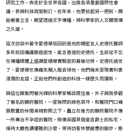
研究工作，奔走於全世界各國，出席各項重要國際性會
議，參與科技政策制訂。近年來，他更拾起另一把劍，開
始著書立言，期望透過文字傳播，將科學家的人文關懷傳
之久遠。
這次訪談中最令愛德華低回的是他的親密友人史德托醫師
多年前因攝護腺癌逝世，能言善道的史德托，生前從不忘
在傳播媒體上盛讚愛穩華實驗室的幕後功勞，史德托過世
了，愛德華也像痛失親人般哀悼他，他們倆未受現實利害
浸潤的友誼，正如他們所創造的科技一樣歷久而彌新。
與這位銀髮閃著光輝的科學家暢談既往後，外子與我參觀
了著名的鵬府醫院‧一望無際的綠色草坪，和醫院門口幾
張散置的休閒桌椅對照之下，矗立在後方的鵬府醫院不像
一所專治不孕症的醫院，倒像英國某個皇宮爵士的私宅，
接待大廳色調優雅的沙發，等待訪客休憩疲憊的腳步，態