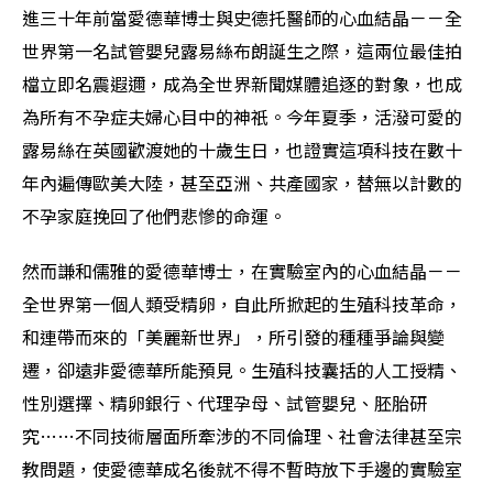
進三十年前當愛德華博士與史德托醫師的心血結晶－－全
世界第一名試管嬰兒露易絲布朗誕生之際，這兩位最佳拍
檔立即名震遐邇，成為全世界新聞媒體追逐的對象，也成
為所有不孕症夫婦心目中的神祇。今年夏季，活潑可愛的
露易絲在英國歡渡她的十歲生日，也證實這項科技在數十
年內遍傳歐美大陸，甚至亞洲、共產國家，替無以計數的
不孕家庭挽回了他們悲慘的命運。
然而謙和儒雅的愛德華博士，在實驗室內的心血結晶－－
全世界第一個人類受精卵，自此所掀起的生殖科技革命，
和連帶而來的「美麗新世界」，所引發的種種爭論與變
遷，卻遠非愛德華所能預見。生殖科技囊括的人工授精、
性別選擇、精卵銀行、代理孕母、試管嬰兒、胚胎研
究……不同技術層面所牽涉的不同倫理、社會法律甚至宗
教問題，使愛德華成名後就不得不暫時放下手邊的實驗室