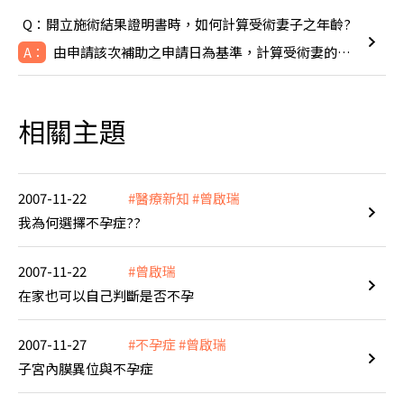
Q：開立施術結果證明書時，如何計算受術妻子之年齡?
由申請該次補助之申請日為基準，計算受術妻的年齡，即TFC於線
A：
相關主題
2007-11-22
#醫療新知
#曾啟瑞
我為何選擇不孕症??
2007-11-22
#曾啟瑞
在家也可以自己判斷是否不孕
2007-11-27
#不孕症
#曾啟瑞
子宮內膜異位與不孕症