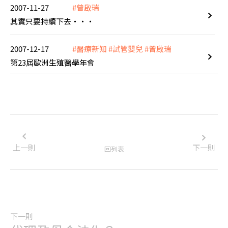
2007-11-27
#曾啟瑞
其實只要持續下去‧‧‧
2007-12-17
#醫療新知
#試管嬰兒
#曾啟瑞
第23屆歐洲生殖醫學年會
上一則
下一則
回列表
下一則