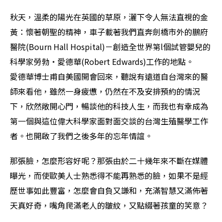
秋天，溫柔的陽光在英國的草原，灑下令人無法直視的金
黃：懷著朝聖的精神，車子載著我們直奔劍橋市外的鵬府
醫院(Bourn Hall Hospital)－創造全世界第l個試管嬰兒的
科學家勞勃‧愛德華(Robert Edwards)工作的地點。
愛德華博士甫自美國開會回來，聽說有遠道自台灣來的醫
師來看他，雖然一身疲憊，仍然在不及安排預約的情況
下，欣然敞開心門，暢談他的科技人生，而我也有幸成為
第一個與這位偉大科學家面對面交談的台灣生殖醫學工作
者。也開啟了我們之後多年的忘年情誼。
那張臉，怎麼形容好呢？那張由於二十幾年來不斷在媒體
曝光，而使歐美人士熟悉得不能再熟悉的臉，如果不是經
歷世事如此豐富，怎麼會自負又謙和，充滿智慧又滿佈著
天真好奇，嘴角爬滿老人的皺紋，又點綴著孩童的笑意？