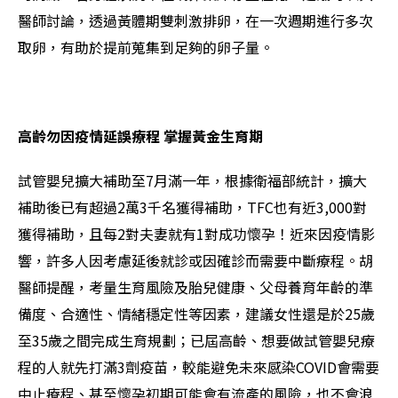
醫師討論，透過黃體期雙刺激排卵，在一次週期進行多次
取卵，有助於提前蒐集到足夠的卵子量。
高齡勿因疫情延誤療程 掌握黃金生育期
試管嬰兒擴大補助至7月滿一年，根據衛福部統計，擴大
補助後已有超過2萬3千名獲得補助，
TFC
也有近3,000對
獲得補助，且每2對夫妻就有1對成功懷孕！
近來因疫情影
響，許多人因考慮延後就診或因確診而需要中斷療程。胡
醫師提醒，
考量生育風險及胎兒健康、父母養育年齡的準
備度、合適性、情緒穩定性等因素，建議女性還是於25歲
至35歲之間完成生育規劃；已屆高齡、
想要做試管嬰兒療
程的人就先打滿3劑疫苗，較能避免未來感染COVID會需要
中止療程、甚至懷孕初期可能會有流產的風險，也不會浪