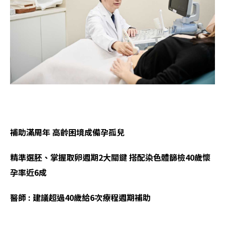
補助滿周年 高齡困境成備孕孤兒
精準選胚、掌握取卵週期2大關鍵 搭配染色體篩檢40歲懷
孕率近6成
醫師 : 建議超過40歲給6次療程週期補助