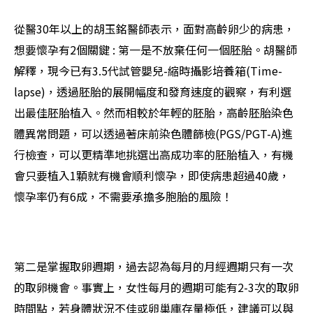
從醫30年以上的胡玉銘醫師表示，面對高齡卵少的病患，
想要懷孕有2個關鍵 : 第一是不放棄任何一個胚胎。胡醫師
解釋，現今已有3.5代試管嬰兒-縮時攝影培養箱(Time-
lapse)，透過胚胎的展開幅度和發育速度的觀察，有利選
出最佳胚胎植入。然而相較於年輕的胚胎，高齡胚胎染色
體異常問題，可以透過著床前染色體篩檢(PGS/PGT-A)進
行檢查，可以更精準地挑選出高成功率的胚胎植入，有機
會只要植入1顆就有機會順利懷孕，即使病患超過40歲，
懷孕率仍有6成，不需要承擔多胞胎的風險！
第二是掌握取卵週期，過去認為每月的月經週期只有一次
的取卵機會。事實上，女性每月的週期可能有2-3次的取卵
時間點，若身體狀況不佳或卵巢庫存量極低，建議可以與