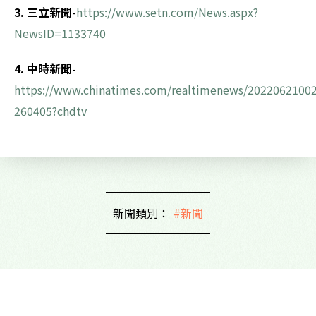
3. 三立新聞
-
https://www.setn.com/News.aspx?
NewsID=1133740
4. 中時新聞
-
https://www.chinatimes.com/realtimenews/2022062100
260405?chdtv
新聞類別：
#新聞