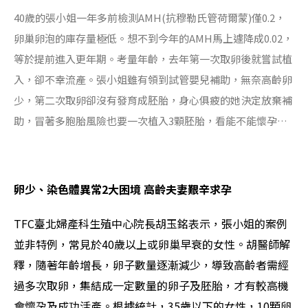
40
歲的張小姐一年多前檢測AMH(抗穆勒氏管荷爾蒙)僅0.2，
卵巢卵泡的庫存量極低。想不到今年的AMH馬上遽降成0.02，
等於提前進入更年期。考量年齡，去年第一次取卵後就嘗試植
入，卻不幸流產。張小姐雖有領到試管嬰兒補助，無奈高齡卵
少，第二次取卵卻沒有發育成胚胎，身心俱疲的她決定放棄補
助，冒著多胞胎風險也要一次植入3顆胚胎，看能不能懷孕…
卵少、染色體異常2大困境 高齡夫妻艱辛求孕
TFC
臺北婦產科生殖中心院長胡玉銘表示，張小姐的案例
並非特例，常見於40歲以上或卵巢早衰的女性。胡醫師解
釋，隨著年齡增長，卵子數量逐漸減少，導致高齡者需經
過多次取卵，集結成一定數量的卵子及胚胎，才有較高機
會懷孕及成功活產。根據統計，35歲以下的女性，10顆卵