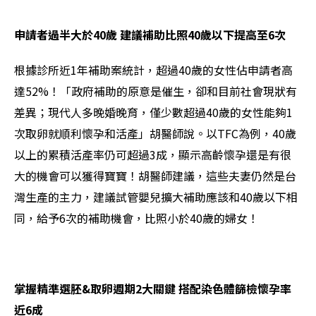
申請者過半大於40歲 建議補助比照40歲以下提高至6次
根據診所近1年補助案統計，超過40歲的女性佔申請者高
達52%！「政府補助的原意是催生，卻和目前社會現狀有
差異；現代人多晚婚晚育，僅少數超過40歲的女性能夠1
次取卵就順利懷孕和活產」胡醫師說。以TFC為例，
40
歲
以上的累積活產率仍可超過3成，
顯示高齡懷孕還是有很
大的機會可以獲得寶寶！胡醫師建議，這些夫妻仍然是台
灣生產的主力，建議試管嬰兒擴大補助應該和40歲以下相
同，給予6次的補助機會，比照小於40歲的婦女！
掌握精準選胚&取卵週期2大關鍵 搭配染色體篩檢懷孕率
近6成