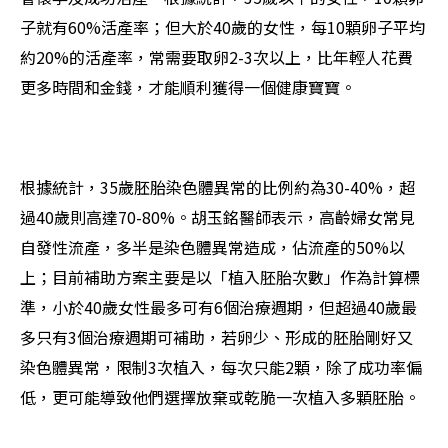
子就有60%活產率；但大於40歲的女性，每10顆卵子平均
約20%的活產率，常需要取卵2-3次以上，比年輕人花費
更多時間和金錢，才能順利獲得一個健康寶寶。
根據統計，35歲胚胎染色體異常的比例約為30-40%，超
過40歲則高達70-80%。胡玉銘醫師表示，高齡婦女常見
自發性流產，多半是染色體異常造成，佔流產的50%以
上；
目前補助方案主要是以「植入胚胎次數」作為計算標
準，小於40歲女性最多可有6個治療週期，但超過40歲最
多只有3個治療週期可補助，若卵少、形成的胚胎剛好又
染色體異常，限制3次植入，每次只能2顆，除了成功率偏
低，更可能導致他們選擇放棄或乾脆一次植入多顆胚胎。