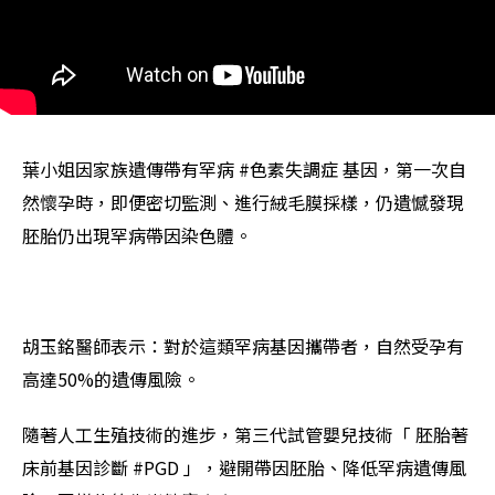
葉小姐因家族遺傳帶有罕病 #色素失調症 基因，第一次自
然懷孕時，即便密切監測、進行絨毛膜採樣，仍遺憾發現
胚胎仍出現罕病帶因染色體。
胡玉銘醫師表示：對於這類罕病基因攜帶者，自然受孕有
高達50%的遺傳風險。
隨著人工生殖技術的進步，第三代試管嬰兒技術「 胚胎著
床前基因診斷 #PGD 」，避開帶因胚胎、降低罕病遺傳風