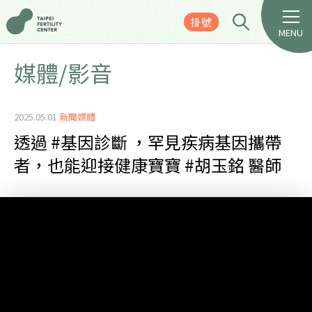
掛號
MENU
媒體/影音
2025.05.01
新聞媒體
透過 #基因診斷 ，罕見疾病基因攜帶
者，也能迎接健康寶寶 #胡玉銘 醫師