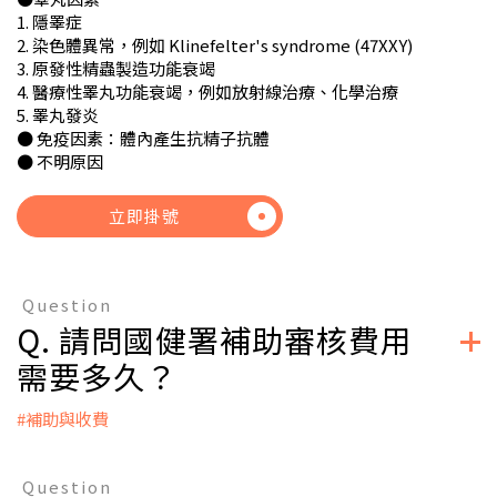
1. 隱睪症
2. 染色體異常，例如 Klinefelter's syndrome (47XXY)
3. 原發性精蟲製造功能衰竭
4. 醫療性睪丸功能衰竭，例如放射線治療、化學治療
5. 睪丸發炎
● 免疫因素：體內產生抗精子抗體
● 不明原因
立即掛號
Question
Q. 請問國健署補助審核費用
需要多久？
#補助與收費
A：
視國健署審核作業時間而定，若相關申請資料確認無誤，且沒
Question
有相關退件的情況發生，同意撥款後將於三個月內匯款至申請