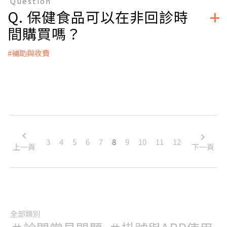
Question
我們為您制定最適合的治療方案。
Q. 保健食品可以在非回診時
立即掛號
間購買嗎？
#補助與收費
A：
可以的。若是您要購買的保健食品是您主治醫師曾經有開立過
的，您可以直接到診所的批價櫃檯購買。
立即掛號
3
4
5
6
7
8
9
10
11
12
上一頁
下一頁
全部類別