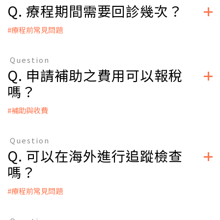
Q. 療程期間需要回診幾次？
人帳戶。
#療程前常見問題
立即掛號
A：
●取卵期：大約需回診3至5次，建議您術後在台北停留至少一
Question
個晚上，以便觀察恢復情況。
Q. 申請補助之費用可以報稅
●植入期：大約需回診2至3次，建議您植入後在台北停留至少
一個晚上，以確保術後狀況穩定。
嗎？
立即掛號
#補助與收費
A：
很抱歉，補助的相關申請費用不得報稅。
Question
Q. 可以在海外進行追蹤檢查
立即掛號
嗎？
#療程前常見問題
A：
療程的規劃因人而異，建議與您的主治醫師討論具體細節，讓