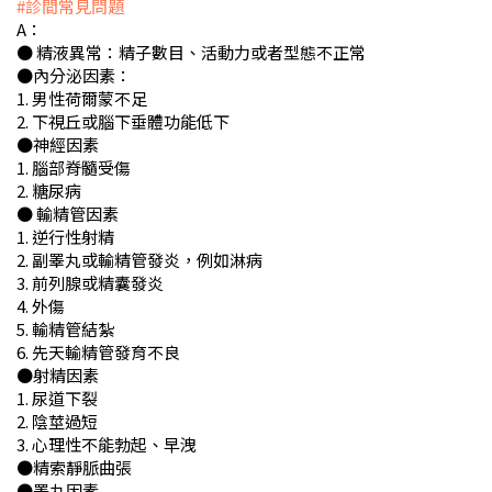
#診間常見問題
A：
● 精液異常：精子數目、活動力或者型態不正常
●內分泌因素：
1. 男性荷爾蒙不足
2. 下視丘或腦下垂體功能低下
●神經因素
1. 腦部脊髓受傷
2. 糖尿病
● 輸精管因素
1. 逆行性射精
2. 副睪丸或輸精管發炎，例如淋病
3. 前列腺或精囊發炎
4. 外傷
5. 輸精管結紮
6. 先天輸精管發育不良
●射精因素
1. 尿道下裂
2. 陰莖過短
3. 心理性不能勃起、早洩
●精索靜脈曲張
●睪丸因素