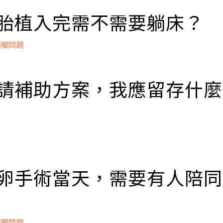
補助之申請日為基準，計算受術妻的年齡，即TFC於線上
資格審查表」的日期計算。
 胚胎植入完需不需要躺床？
相關問題
立即掛號
在休息室躺床二十分鐘，之後返家照正常生活作息即可，
。
 申請補助方案，我應留存什
立即掛號
留存文件如下：
通知書。
 取卵手術當天，需要有人陪同
證明書。
助之醫療費申請表。
孕夫妻至2家機構施術，需留存施術補助項目費用表。
相關問題