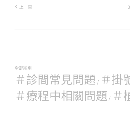
上一頁
3
全部類別
＃診間常見問題
＃掛
/
＃療程中相關問題
＃
/