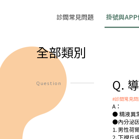
診間常見問題
掛號與APP
全部類別
Q.
Question
#診間常見問
A：
● 精液
●內分泌
1. 男性
2. 下視