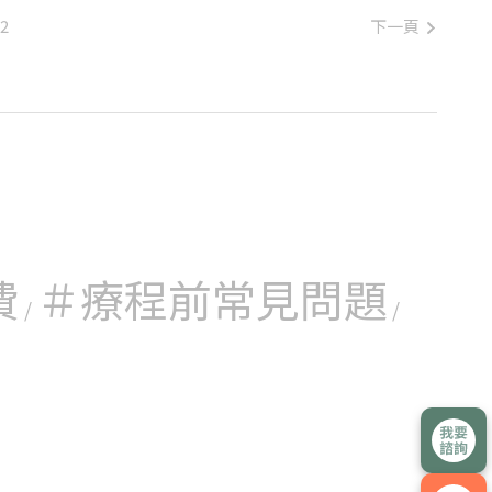
下一頁
2
費
＃療程前常見問題
/
/