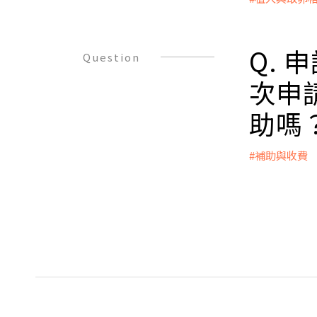
A：
需要有人陪
Q.
Question
次申
助嗎
#補助與收費
A：
補助方案依
次或6次補