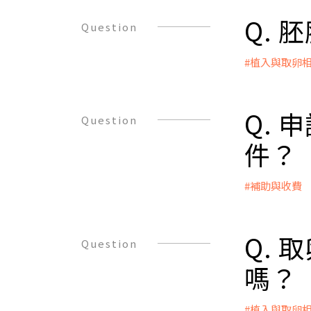
由申請該次
「施術補助
Q.
Question
#植入與取卵
A：
植入完成會
直躺床休息
Q.
Question
件？
#補助與收費
A：
受術夫妻應
1.補助申請
Q.
Question
2.施術結果
嗎？
3.施術補
4.如果不
#植入與取卵