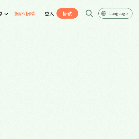
息
捐卵/捐精
登入
掛號
Language
告
座
導