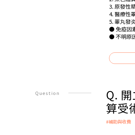
3. 原發
4. 醫療
5. 睪丸發
● 免疫因
● 不明原
Q.
Question
算受
#補助與收費
A：