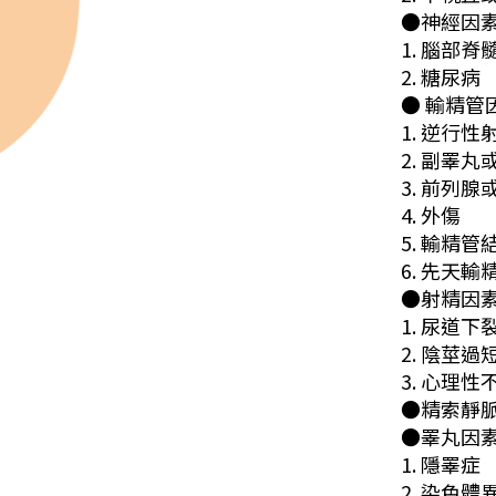
●神經因
1. 腦部脊
2. 糖尿病
● 輸精管
1. 逆行性
2. 副睪
3. 前列
4. 外傷
5. 輸精管
6. 先天
●射精因
1. 尿道下
2. 陰莖過
3. 心理
●精索靜
●睪丸因
1. 隱睪症
2. 染色體異常