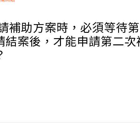
立即掛號
同，因為麻醉鎮靜後安全性考量，有人陪同比較安全。
 申請補助方案時，必須等待
請結案後，才能申請第二次
立即掛號
？
照妻子的年齡，終生補助3次或6次，除非成功生下寶寶，
助，必須等待第一次補助申請結案後，才能進行第二次申
立即掛號