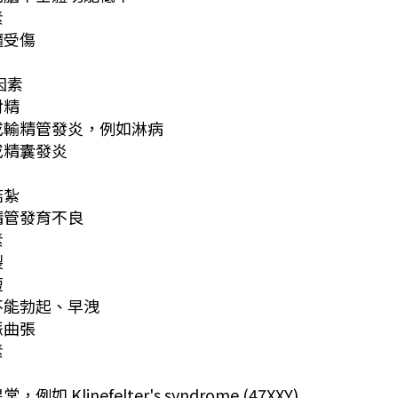
素
髓受傷
因素
射精
丸或輸精管發炎，例如淋病
腺或精囊發炎
結紮
輸精管發育不良
素
裂
短
性不能勃起、早洩
脈曲張
素
，例如 Klinefelter's syndrome (47XXY)