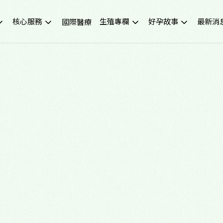
核心服務
生殖專欄
好孕故事
最新消
國際醫療
不孕症檢查
試管嬰兒小知識
成功案例
重要公
試管嬰兒IVF
凍卵小知識
好孕影音
活動講
人工受孕IUI
捐卵小知識
媒體報
冷凍卵子
子宮內膜異位症
捐贈卵子、捐贈精子
多囊性卵巢症候群
尖端技術(PGS/PGD/ERA)
癌症生育保存
子宮鏡檢查
男性不孕
生育健康檢查
備孕、養卵飲食
習慣性流產檢測與治療
健康生活飲食
中醫諮詢門診
醫學新知
營養諮詢門診
中醫備孕