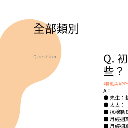
全部類別
Q.
Question
些？
#掛號與AP
A：
● 先生：
● 太太：
■ 抗穆勒氏管
■ 月經週
■ 月經週期第