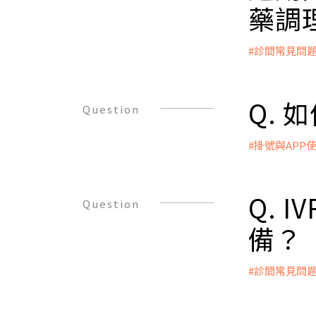
藥調
#診間常見問
A：
1-2個月
於是否能夠
Q. 
Question
#掛號與APP
A：
1. 可以
選擇掛號時
Q. 
Question
2. 選擇於
備？
#診間常見問
A：
● 心態調