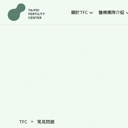
關於TFC
醫療團隊介紹
院所簡介
黃金醫療團隊
就診環境
最新門診時間
胚胎實驗室
SNQ認證生殖中心
TFC交通資訊
常見問題
TFC特約企業專區
>
TFC
常見問題