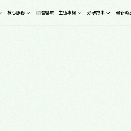
核心服務
生殖專欄
好孕故事
最新消
國際醫療
不孕症檢查
試管嬰兒小知識
成功案例
重要公
試管嬰兒IVF
凍卵小知識
好孕影音
活動講
人工受孕IUI
捐卵小知識
媒體報
冷凍卵子
子宮內膜異位症
捐贈卵子、捐贈精子
多囊性卵巢症候群
尖端技術(PGS/PGD/ERA)
癌症生育保存
子宮鏡檢查
男性不孕
生育健康檢查
備孕、養卵飲食
習慣性流產檢測與治療
健康生活飲食
中醫諮詢門診
醫學新知
營養諮詢門診
中醫備孕