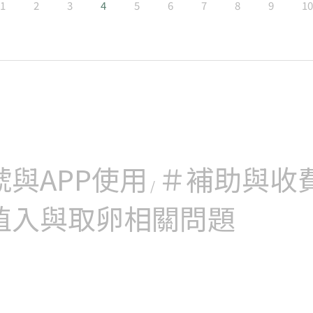
取卵當天上午請先生取精，如需手術取精者，請事先告知泌
立即掛號
1
2
3
4
5
6
7
8
9
10
精：將篩選出的成熟卵子與處理後的先生精蟲以自然受精方
。
欠佳者，可做單一精蟲顯微注射(ICSI)
入：將發育成為成熟的胚胎植入輸卵管或子宮腔內。
化：胚胎外殼打洞幫助著床
的胚胎冷凍
體素，兩週後驗孕
號與APP使用
＃補助與收
立即掛號
/
植入與取卵相關問題