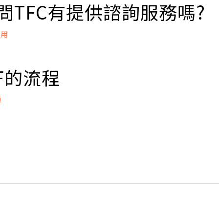
險
請問TFC有提供諮詢服務嗎?
受試管嬰兒助孕前要有充分的心理準備，保持良好的心
。
使用
備：試管嬰兒助孕技術不受季節限制，但整個過程需要1-2
請
供諮詢服務，建議直接來看診，由醫師為您打造個人化的
作時間，特別是太太。
IVF的流程
循醫囑，按時接受檢查與治療
立即掛號
題
養均衡，保證充足葉酸的攝入（每日最大攝入劑量為800mg
，多睡眠，保證睡眠充足
卵：進入月經週期之後，利用排卵藥物，刺激卵巢產生較多
酒
據個人情況調整選擇適合的療程。
適量運動
藥物： 排卵針劑
力來源，保持心情愉悅
卵泡之成熟度：藉助超音波定期監測卵泡發育情形並抽血檢驗
公共場所的機會以預防流行性感冒及經由飛沫途徑傳播的傳
取卵的最佳時機，取卵前36小時，要注
輻射
採全身麻醉，在陰道超音波的導引下取出卵子，手術所需時
病的用藥要與主治醫生討論後應用
必住院。