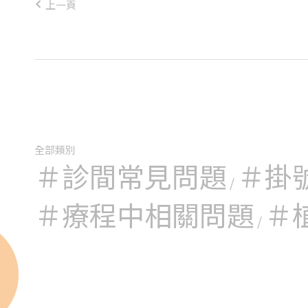
3.取精：
上一頁
3.體外授
進行3-5天
*精子條件
4.胚胎植
*協助孵
*多餘
5.補充黃
全部類別
＃診間常見問題
＃掛
/
＃療程中相關問題
＃
/