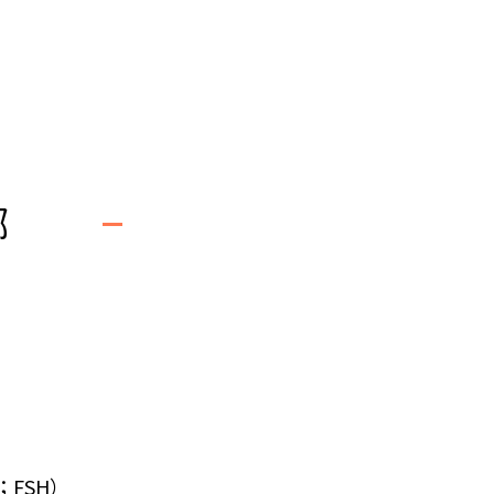
哪
e；FSH）