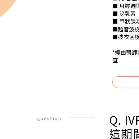
■ 月經週期
■ 泌乳素（P
■ 甲狀腺功
■超音波
■披衣菌
*經由醫師
查
Q. 
Question
這期