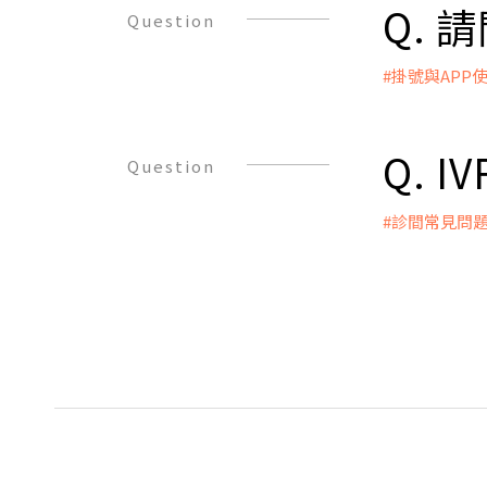
存在一定風
Q. 
Question
，所以在接
心情非常要
#掛號與APP
● 時間準
A：
時間，所以
沒有單純提
安排好工
Q. 
Question
● 其他：
1.嚴格遵
#診間常見問
2.飲食營
A：
3.不熬夜
1.誘導排
3.不吸菸飲
醫師會依
4.規律緩和
‧排卵
5.減少壓
2. 追蹤
5.減少去
決定何時
6.避免各種
3.取卵：
*
若其他疾
沒有傷
口，不