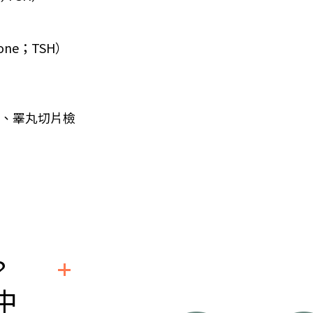
one；TSH）
鏡、睪丸切片檢
？
中