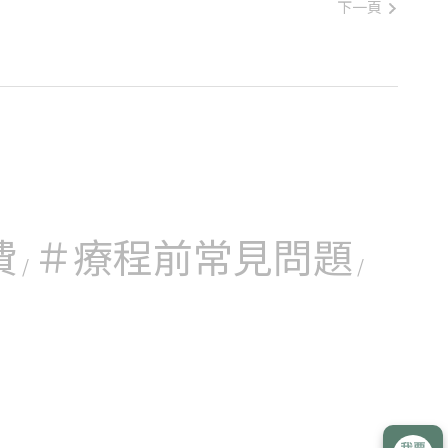
尿科醫師。
下一頁
式受精，培養
費
＃療程前常見問題
/
/