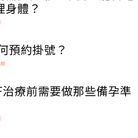
理身體？
題
就可再次進行IVF的療程，利用這段時間緩衝進行需進行心
吃中藥調理身體，需要和您的主治醫師討論後再決定。
如何預約掛號？
使用
立即掛號
在官網點選「掛號」或「立即預約」，註冊會員後登入，即
間。
IVF治療前需要做那些備孕準
APP TFC小幫手預約，點選看更多 →
下載TFC小幫手體驗更
立即掛號
題
整：目前試管嬰兒助孕的成功率約50-70%左右，全程自