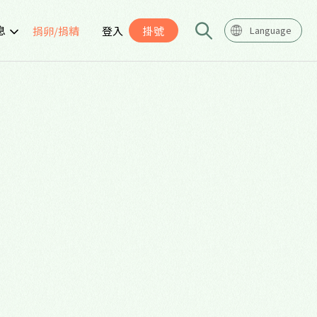
息
捐卵/捐精
登入
掛號
Language
告
座
導