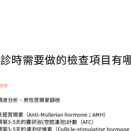
 初診時需要做的檢查項目有
P使用
精液分析、男性賀爾蒙篩檢
賀爾蒙（Anti-Müllerian hormone；AMH）
期第3-5天的竇卵泡(空腔濾泡)計數（AFC）
3-5天的濾泡促進素（Follicle-stimulating hormon