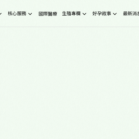
核心服務
生殖專欄
好孕故事
最新消
國際醫療
不孕症檢查
試管嬰兒小知識
成功案例
重要公
試管嬰兒IVF
凍卵小知識
好孕影音
活動講
人工受孕IUI
捐卵小知識
媒體報
冷凍卵子
子宮內膜異位症
捐贈卵子、捐贈精子
多囊性卵巢症候群
尖端技術(PGS/PGD/ERA)
癌症生育保存
子宮鏡檢查
男性不孕
生育健康檢查
備孕、養卵飲食
習慣性流產檢測與治療
健康生活飲食
中醫諮詢門診
醫學新知
營養諮詢門診
中醫備孕