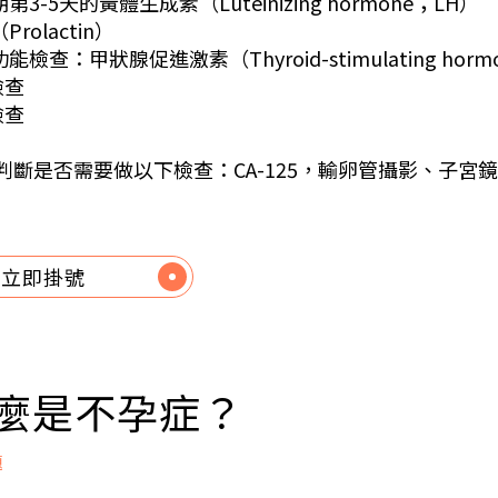
第3-5天的黃體生成素（Luteinizing hormone；LH）
rolactin）
能檢查：甲狀腺促進激素（Thyroid-stimulating horm
檢查
檢查
判斷是否需要做以下檢查：CA-125，輸卵管攝影、子宮
立即掛號
什麼是不孕症？
題