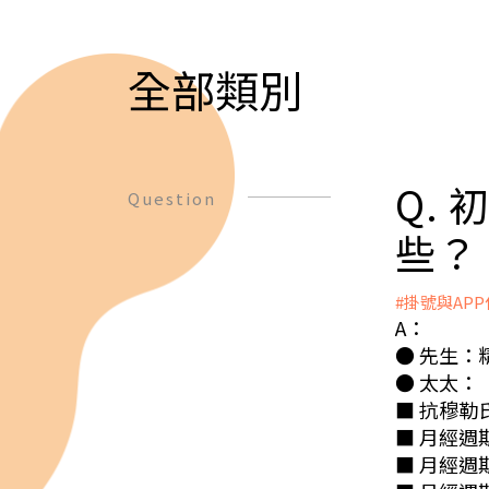
全部類別
Q.
Question
些？
#掛號與AP
A：
● 先生：
● 太太：
■ 抗穆勒氏管
■ 月經週
■ 月經週期第