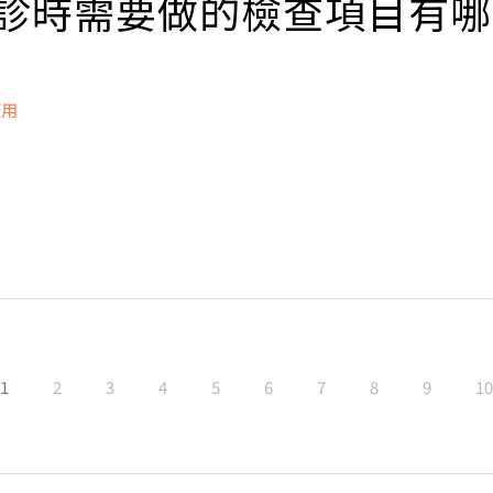
 初診時需要做的檢查項目有哪
素
巢症候群
精
衰竭
或輸精管發炎，例如淋病
異常
或精囊發炎
巢衰竭
使用
異位瘤 (巧克力囊腫)
紮
素
精液分析、男性賀爾蒙篩檢
精管發育不良
阻塞、沾黏或是輸卵管水腫
術導致的輸卵管缺陷
賀爾蒙（Anti-Müllerian hormone；AMH）
第3-5天的竇卵泡(空腔濾泡)計數（AFC）
異位症
-5天的濾泡促進素（Follicle-stimulating hormone
不能勃起、早洩
黏
3-5天的黃體生成素（Luteinizing hormone；LH）
曲張
：
olactin）
構造異常
檢查：甲狀腺促進激素（Thyroid-stimulating hormo
黏
查
1
2
3
4
5
6
7
8
9
10
例如 Klinefelter's syndrome (47XXY)
症
查
精蟲製造功能衰竭
性睪丸功能衰竭，例如放射線治療、化學治療
素：如體內產生抗精子抗體等
判斷是否需要做以下檢查：CA-125，輸卵管攝影、子宮鏡