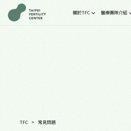
關於TFC
醫療團隊介紹
院所簡介
黃金醫療團隊
就診環境
最新門診時間
胚胎實驗室
SNQ認證生殖中心
TFC交通資訊
常見問題
TFC特約企業專區
>
TFC
常見問題