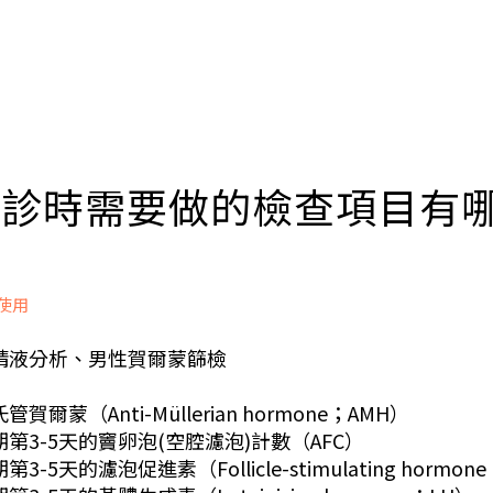
 初診時需要做的檢查項目有
P使用
精液分析、男性賀爾蒙篩檢
賀爾蒙（Anti-Müllerian hormone；AMH）
期第3-5天的竇卵泡(空腔濾泡)計數（AFC）
3-5天的濾泡促進素（Follicle-stimulating hormon