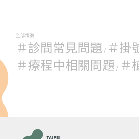
● 免疫因
● 不明原因
全部類別
＃診間常見問題
＃掛
/
＃療程中相關問題
＃
/