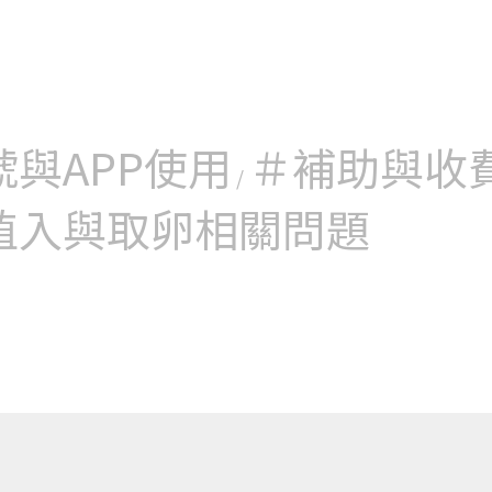
素：體內產生抗精子抗體
立即掛號
立即掛號
立即掛號
號與APP使用
＃補助與收
/
植入與取卵相關問題