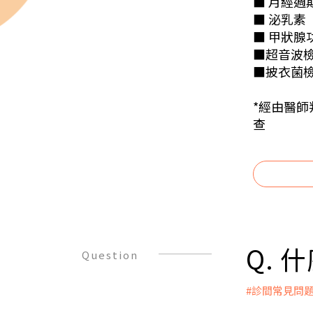
■ 月經週期
■ 泌乳素（P
■ 甲狀腺功
■超音波
■披衣菌
*經由醫師
查
Q. 
Question
#診間常見問
A：