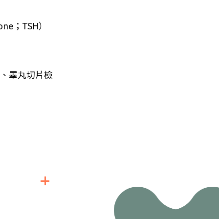
one；TSH）
鏡、睪丸切片檢