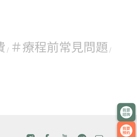
費
＃療程前常見問題
/
/