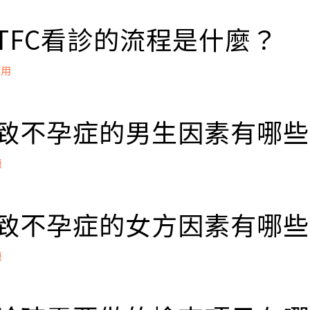
不孕症的定義：夫妻在沒有採取任何避孕措施的情形下，
平均每週約有2～3次），仍然無法成功懷孕。
到TFC看診的流程是什麼？
齡大於35歲，經過6個月的規律性行為而沒有懷孕跡象，
準，可以考慮提早向「生殖內分泌科」求診，在醫師協助
使用
助人工生殖科技，順利懷孕。
上又可分成兩種，若是從來都沒有懷孕過，稱為原發性不
PP預約掛號
y Infertility)；若是以前曾經懷孕過，後來因為任何原因
，填寫基本資料
 導致不孕症的男生因素有哪
(Secondary Infertility)。
看診、檢查
據檢驗報告評估並設計治療方案
題
程前審核證件、簽署知情同意書
立即掛號
療流程
常：精子數目、活動力或者型態不正常
素：
 導致不孕症的女方因素有哪
爾蒙不足
立即掛號
或腦下垂體功能低下
題
髓受傷
賀爾蒙因素
或是腦下垂體排卵異常