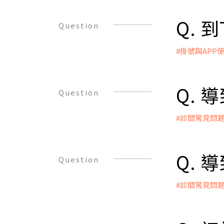
WHO對於
的性行為（
Q. 
Question
但若女性年
症的診斷標
#掛號與APP
因， 並借
A：
不孕症大體
● 網路/A
(Primar
●櫃檯報到
Q.
Question
稱為繼發性不孕症
● 諮詢、
● 醫師根
#診間常見問
● 進入療
A：
● 進入治
● 精液異
●內分泌因
Q.
Question
1. 男性荷
2. 下視丘
#診間常見問
●神經因素
A：
1. 腦部脊
● 排卵或
2. 糖尿病
1.下視丘