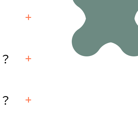
經過一年規律
也可列入不孕
下找出原
孕症
而造成不孕，則
些？
些？