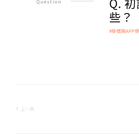
Q.
Question
● 輸精管因
2.多囊性卵
1. 逆行性射
些？
3.卵巢早期
2. 副睪丸
4.黃體功能
3. 前列腺
5.早發性卵
#掛號與APP
4. 外傷
6.子宮內膜
A：
5. 輸精管結
● 輸卵管因
● 先生：
6. 先天輸
1.輸卵管
● 太太：
●射精因素
2.外科手
■ 抗穆勒氏管
1. 尿道下裂
● 腹膜因素
■ 月經週期
2. 陰莖過短
1.子宮內膜
■ 月經週期第3
3. 心理性
2.骨盆腔沾
■ 月經週期第
●精索靜脈
● 子宮因素
■ 泌乳素（Pr
●睪丸因素
1.先天子宮
■ 甲狀腺功能
1. 隱睪症
2.子宮腔沾
■超音波檢
上一頁
2. 染色體異常，
3.子宮肌腺
■披衣菌檢
3. 原發性
4.子宮肌瘤
4. 醫療
● 免疫因
*經由醫師
5. 睪丸發炎
● 不明原因
查