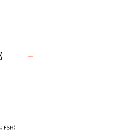
哪
e；FSH）