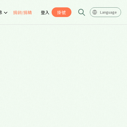
息
捐卵/捐精
登入
掛號
Language
告
座
導