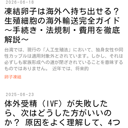
2026-06-18
凍結卵子は海外へ持ち出せる？
生殖細胞の海外輸送完全ガイド
～手続き・法規制・費用を徹底
解説～
台湾では、現行の「人工生殖法」において、独身女性や同
性カップルは適用対象外とされています。しかし、それは
必ずしも家族形成への道が閉ざされていることを意味する
ものではありません。 近年では、将来的
卵子凍結
2025-06-23
体外受精（IVF）が失敗した
ら、次はどうした方がいいの
か？ 原因をよく理解して、4つ