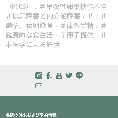
（PCOS）
＃早發性卵巢機能不全
/
/
＃排卵障害と内分泌障害
＃
＃
/
/
備孕、養卵飲食
＃体外受精
＃
/
/
健康的な食生活
＃卵子提供
＃
/
/
中医学による妊活
各院の外来および予約情報