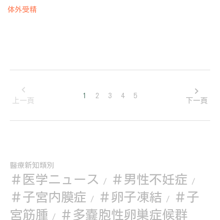
体外受精
1
2
3
4
5
上一頁
下一頁
醫療新知類別
＃医学ニュース
＃男性不妊症
/
/
＃子宮内膜症
＃卵子凍結
＃子
/
/
宮筋腫
＃多嚢胞性卵巣症候群
/