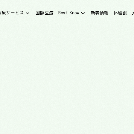
医療サービス
Best Know
国際医療
新着情報
体験談
体外授精のパイオニア
体外受精
人工授精 33+
卵子凍結
卵子・精子凍結
卵子・精子提供
子宮鏡検査
不育症検査・治療
不妊症診断・生育力解析
最先端技術