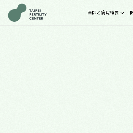
医師と病院概要
施設紹介
クリニック環境と設備
TFC台北生殖センター
医師紹介と診療案内
新着の診察時間
ファティリティ･ラボ
交通アクセス