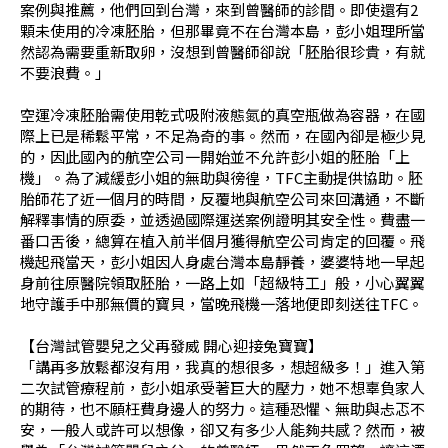
案例與推薦，他們回到台灣，來到曾醫師的診間。即使還有2
顆未使用的冷凍胚胎，但那畢竟不在台灣本島，彭小姐理所當
然認為需要重新取卵，沒想到曾醫師卻說「胚胎很珍貴，有就
不要浪費。」
空運冷凍胚胎需使用乾式吸附液態氮的真空瓶做為容器，在國
際上已是稀鬆平常，不足為奇的事。然而，在國內卻是極少見
的，因此國內的航空公司一開始並不允許彭小姐的胚胎「上
機」。為了減緩彭小姐的無助與徬徨，TFC主動提供協助。胚
胎師花了近一個月的時間，反覆地與航空公司來回溝通，不斷
解釋事情的原委，並透過國際運送案例證明其安全性。費盡一
番口舌後，總算在植入前半個月獲得航空公司肯定的回覆。飛
機起飛當天，彭小姐因人身處台灣本島靜養，婆婆特地一早起
身前往原醫院領取胚胎，一路上如「超級特工」般，小心翼翼
地守護手中那無價的寶貝，當晚飛機一落地便即刻送往TFC。
【台灣試管嬰兒之父再發威 開心迎接兔寶寶】
「講再多放鬆都沒有用，我真的想很多，想超級多！」進入第
二次試管療程前，彭小姐承受著巨大的壓力，她不想辜負家人
的期待，也不願枉費身邊人的努力。這種恐懼、無助與忐忑不
安，一般人或許可以想像，卻又有多少人能夠共感？然而，被