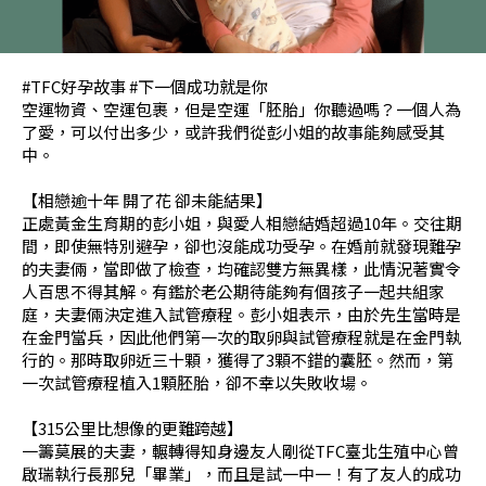
#TFC好孕故事 #下一個成功就是你
空運物資、空運包裹，但是空運「胚胎」你聽過嗎？一個人為
了愛，可以付出多少，或許我們從彭小姐的故事能夠感受其
中。
【相戀逾十年 開了花 卻未能結果】
正處黃金生育期的彭小姐，與愛人相戀結婚超過10年。交往期
間，即使無特別避孕，卻也沒能成功受孕。在婚前就發現難孕
的夫妻倆，當即做了檢查，均確認雙方無異樣，此情況著實令
人百思不得其解。有鑑於老公期待能夠有個孩子一起共組家
庭，夫妻倆決定進入試管療程。彭小姐表示，由於先生當時是
在金門當兵，因此他們第一次的取卵與試管療程就是在金門執
行的。那時取卵近三十顆，獲得了3顆不錯的囊胚。然而，第
一次試管療程植入1顆胚胎，卻不幸以失敗收場。
【315公里比想像的更難跨越】
一籌莫展的夫妻，輾轉得知身邊友人剛從TFC臺北生殖中心曾
啟瑞執行長那兒「畢業」，而且是試一中一！有了友人的成功