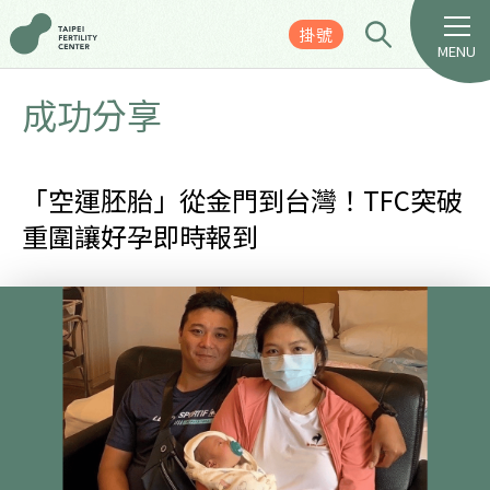
掛號
MENU
成功分享
「空運胚胎」從金門到台灣！TFC突破
重圍讓好孕即時報到