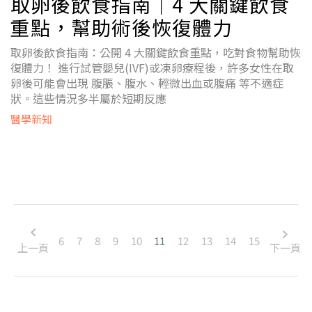
取卵後飲食指南｜4 大關鍵飲食
重點，幫助術後恢復體力
取卵後飲食指南：公開 4 大關鍵飲食重點，吃對食物幫助恢
復體力！ 進行試管嬰兒(IVF)或凍卵療程後，許多女性在取
卵後可能會出現 腹脹、腹水、輕微出血或腹痛 等不適症
狀。這些情況多半屬於短期反應
醫學新知
6
7
8
9
10
11
12
13
14
15
上一頁
下一頁