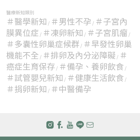
醫療新知類別
＃醫學新知
＃男性不孕
＃子宮內
/
/
膜異位症
＃凍卵新知
＃子宮肌瘤
/
/
/
＃多囊性卵巢症候群
＃早發性卵巢
/
機能不全
＃排卵及內分泌障礙
＃
/
/
癌症生育保存
＃備孕、養卵飲食
/
/
＃試管嬰兒新知
＃健康生活飲食
/
/
＃捐卵新知
＃中醫備孕
/