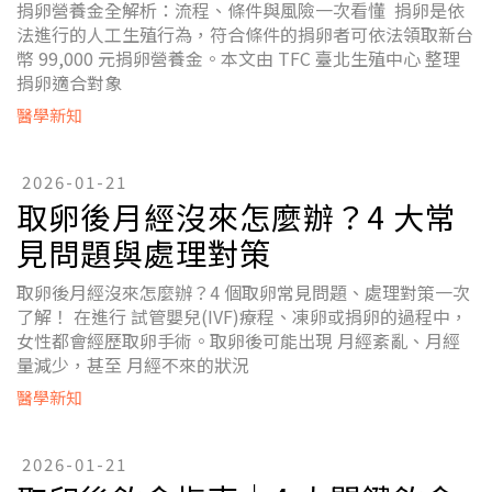
捐卵營養金全解析：流程、條件與風險一次看懂 捐卵是依
法進行的人工生殖行為，符合條件的捐卵者可依法領取新台
幣 99,000 元捐卵營養金。本文由 TFC 臺北生殖中心 整理
捐卵適合對象
醫學新知
2026-01-21
取卵後月經沒來怎麼辦？4 大常
見問題與處理對策
取卵後月經沒來怎麼辦？4 個取卵常見問題、處理對策一次
了解！ 在進行 試管嬰兒(IVF)療程、凍卵或捐卵的過程中，
女性都會經歷取卵手術。取卵後可能出現 月經紊亂、月經
量減少，甚至 月經不來的狀況
醫學新知
2026-01-21