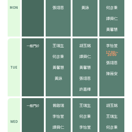
張翊恩
黃詠
何彦秉
MON
譚舜仁
黃馨慧
王瑞生
胡玉銘
李怡萱
一般門診
17:00～
20:00
何彦秉
譚舜仁
張翊恩
黃馨慧
黃馨慧
TUE
陳薇安
黃詠
張翊恩
許嘉樺
曾啟瑞
王瑞生
胡玉銘
一般門診
李怡萱
何彦秉
王瑞生
WED
譚舜仁
李怡萱
何彦秉