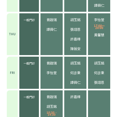
譚舜仁
曾啟瑞
胡玉銘
李怡萱
一般門診
17:00～
20:00
譚舜仁
張翊恩
THU
黃馨慧
許嘉樺
陳薇安
曾啟瑞
胡玉銘
胡玉銘
一般門診
李怡萱
何彦秉
何彦秉
FRI
譚舜仁
張翊恩
曾啟瑞
許嘉樺
一般門診
胡玉銘
10:30 -
14:30