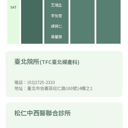
王瑞生
SAT
李怡萱
譚舜仁
黃馨慧
臺北院所
(TFC臺北婦產科)
電話：(02)2725-2333
地址：臺北市信義區松仁路100號14樓之2
松仁中西醫聯合診所