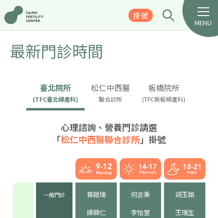
掛號
MENU
最新門診時間
臺北院所
松仁中西醫
板橋院所
(TFC臺北婦產科)
聯合診所
(TFC新板婦產科)
心理諮詢、營養門診請選
「
松仁中西醫聯合診所
」掛號
曾啟瑞
何彦秉
胡玉銘
一般門診
譚舜仁
李怡萱
王瑞生