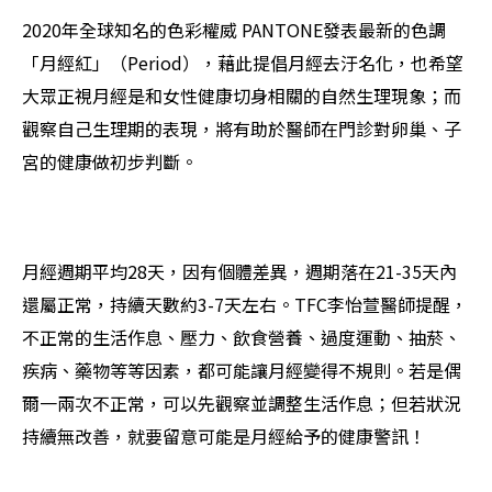
2020年全球知名的色彩權威 PANTONE發表最新的色調
「月經紅」（Period），藉此提倡月經去汙名化，也希望
大眾正視月經是和女性健康切身相關的自然生理現象；而
觀察自己生理期的表現，將有助於醫師在門診對卵巢、子
宮的健康做初步判斷。
月經週期平均28天，因有個體差異，週期落在21-35天內
還屬正常，持續天數約3-7天左右。TFC李怡萱醫師提醒，
不正常的生活作息、壓力、飲食營養、過度運動、抽菸、
疾病、藥物等等因素，都可能讓月經變得不規則。若是偶
爾一兩次不正常，可以先觀察並調整生活作息；但若狀況
持續無改善，就要留意可能是月經給予的健康警訊！