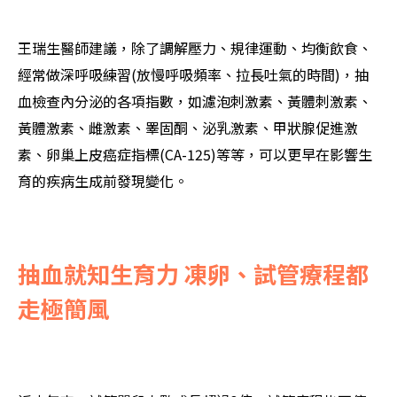
王瑞生醫師建議，除了調解壓力、規律運動、均衡飲食、
經常做深呼吸練習(放慢呼吸頻率、拉長吐氣的時間)，抽
血檢查內分泌的各項指數，如濾泡刺激素、黃體刺激素、
黃體激素、雌激素、睪固酮、泌乳激素、甲狀腺促進激
素、卵巢上皮癌症指標(CA-125)等等，可以更早在影響生
育的疾病生成前發現變化。
抽血就知生育力 凍卵、試管療程都
走極簡風