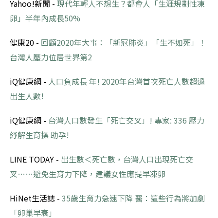
Yahoo!新聞 -
現代年輕人不想生？都會人「生涯規劃性凍
卵」半年內成長50%
健康20 -
回顧2020年大事：「新冠肺炎」「生不如死」！
台灣人壓力位居世界第2
iQ健康網 -
人口負成長 年! 2020年台灣首次死亡人數超過
出生人數!
iQ健康網 -
台灣人口數發生「死亡交叉」! 專家: 336 壓力
紓解生育操 助孕!
LINE TODAY -
出生數＜死亡數，台灣人口出現死亡交
叉……避免生育力下降，建議女性應提早凍卵
HiNet生活誌 -
35歲生育力急速下降 醫：這些行為將加劇
「卵巢早衰」