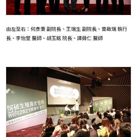
由左至右：何彥秉 副院長、王瑞生 副院長、曾啟瑞 執行
長、李怡萱 醫師、胡玉銘 院長、譚舜仁 醫師