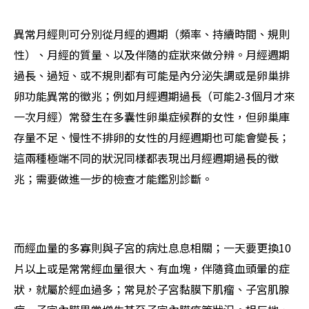
異常月經則可分別從月經的週期（頻率、持續時間、規則
性）、月經的質量、以及伴隨的症狀來做分辨。月經週期
過長、過短、或不規則都有可能是內分泌失調或是卵巢排
卵功能異常的徵兆；例如月經週期過長（可能2-3個月才來
一次月經）常發生在多囊性卵巢症候群的女性，但卵巢庫
存量不足、慢性不排卵的女性的月經週期也可能會變長；
這兩種極端不同的狀況同樣都表現出月經週期過長的徵
兆；需要做進一步的檢查才能鑑別診斷。
而經血量的多寡則與子宮的病灶息息相關；一天要更換10
片以上或是常常經血量很大、有血塊，伴隨貧血頭暈的症
狀，就屬於經血過多；常見於子宮黏膜下肌瘤、子宮肌腺