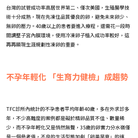
台灣的試管成功率高居世界第二、僅次美國，生殖醫學技
術十分成熟，現在先凍住品質優良的卵，避免未來卵少、
無卵的壓力。40歲以上的患者要進入療程，還需花一段時
間調整子宮內膜環境，使用冷凍卵子植入成功率較好，這
再再顯現生涯規劃性凍卵的重要。
不孕年輕化 「生育力健檢」成趨勢
TFC診所內統計的不孕患者平均年齡40歲，多在外求診多
年，不少高難度的案例都是礙於精卵品質不佳、數量稀
少，而不孕年輕化又是悄然無聲，35歲的卵實力分水嶺僅
是一個參考值，不良的生活型態加劇「卵巢早衰」的速