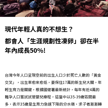
現代年輕人真的不想生？
都會人「生涯規劃性凍卵」卻在半
年內成長50%!
台灣今年人口呈現空前的出生人口少於死亡人數的「黃金
交叉」，出生率愈來愈低，要保住17萬的新生兒大關，年
輕生育力是關鍵，根據國健署最新統計，每年有近4萬的
難孕人口嘗試試管嬰兒療程，這當中以35-39歲區間最
多，表示35歲是生育力急速下降的分水嶺，求子者漸漸轉