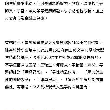
向生殖醫學求助，但因長期忽略壓力、飲食、環境甚至是
卵巢、子宮、睪丸等等健康問題，求子路愈拉愈長，加重
夫妻身心及金錢上負擔。
有鑑於此，臺灣試管嬰兒之父曾啟瑞醫師領軍的TFC臺北
婦產科診所生殖中心於12月15日在南山藝文中心舉辦大型
生殖衛教講座，吸引近300位平均年齡38歲的女性參與，
不孕症權威胡玉銘、王瑞生、何彦秉、李怡萱、譚舜仁等
醫師針對「月經異常」、「男性精蟲危機」、「壓力對生
育的排擠效應」、「卵巢早衰」、「凍卵對生育計劃的重
要性」等議題，深入剖析現代人難孕的關鍵密碼。