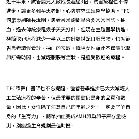
近十年來，試管嬰兒人數成長超過3倍，試管療程也不停
進步，讓更多難孕患者卸下心防尋求生殖醫學協助。TFC
何彦秉副院長說明，患者最常詢問是否要常常回診、抽
血，過去傳統療程幾乎天天打針，但現在生殖醫學精進，
極簡取卵療程減少一半以上的針數搭配口服藥物，也就節
省患者請假看診、抽血的次數，職場女性藉此不僅減少取
卵所需時間，也減輕腹脹等症狀，是極受歡迎的療程。
TFC譚舜仁醫師也不忘提醒，儘管醫學進步已大大減輕人
工生殖療程的辛苦，但最重要的關鍵仍是卵的品質和數
量，因此，女性除了注意自己的年齡之外，一定要了解自
身的「生育力」，簡單抽血完成AMH卵巢卵子庫存量檢
測，別錯過生育規劃最佳時機。