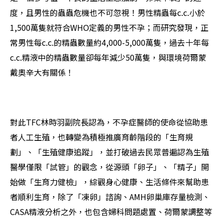
度，且男性的蟲蟲危機也不可忽視！男性精蟲每c.c.小於
1,500萬隻就符合WHO定義的男性不孕；而研究發現，正
常男性每c.c.的精蟲數量約4,000-5,000萬隻，過去十年每
c.c.精液中的精蟲數量卻每年減少50萬隻，與環境荷爾蒙
戴奧辛大有關係！
對此TFC林時羽副院長認為，不孕症醫師的使命從協助患
者人工生殖，也轉變為積極推廣育齡階段的「生育規
劃」、「生殖健康追蹤」，並打破過去民眾普遍認為生殖
醫學僅限「試管」的觀念，從源頭「卵子」、「精子」開
始做「生育力健檢」，綜觀身心健康、生活條件來幫助患
者順利生育，除了「凍卵」諮詢、AMH卵巢庫存量檢測、
CASA精液分析之外，也包含婦科問題處置、荷爾蒙調整等