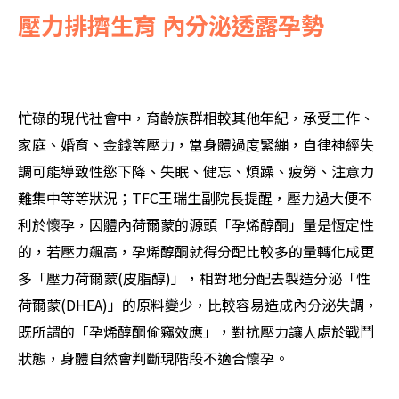
壓力排擠生育 內分泌透露孕勢
忙碌的現代社會中，育齡族群相較其他年紀，承受工作、
家庭、婚育、金錢等壓力，當身體過度緊繃，自律神經失
調可能導致性慾下降、失眠、健忘、煩躁、疲勞、注意力
難集中等等狀況；TFC王瑞生副院長提醒，壓力過大便不
利於懷孕，因體內荷爾蒙的源頭「孕烯醇酮」量是恆定性
的，若壓力飆高，孕烯醇酮就得分配比較多的量轉化成更
多「壓力荷爾蒙(皮脂醇)」，相對地分配去製造分泌「性
荷爾蒙(DHEA)」的原料變少，比較容易造成內分泌失調，
既所謂的「孕烯醇酮偷竊效應」，對抗壓力讓人處於戰鬥
狀態，身體自然會判斷現階段不適合懷孕。