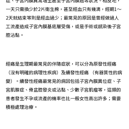
症、子宮內膜異常增生甚至子宮內膜癌等狀況。相反地，
一天只需換少於2片衛生棉，甚至經血只有幾滴，經期1～
2天就結束等則是經血過少；最常見的原因是曾經做過人
工流產造成子宮內膜基底層受傷，或是手術或感染後子宮
腔沾黏。
經痛是生理期最常見的伴隨症狀，可以分為原發性經痛
（沒有明確的病理性疾病）及續發性經痛 （有器質性的病
變）。續發性經痛最常見的病因包括子宮內膜異位症、子
宮肌腺症、骨盆腔發炎或沾黏、少數子宮肌瘤等，這類的
患者發生不孕或流產的機率也比一般女性高出許多；需要
積極處理治療。