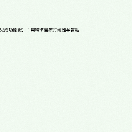
心理諮商門診
多元性別友善
試管嬰兒成功關鍵】：用精準醫療打破難孕盲點