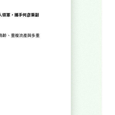
人領軍，攜手何彦秉副
高齡、重複流產與多重