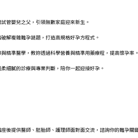
灣試管嬰兒之父，引領無數家庭迎來新生。
精破解複雜難孕謎題，打造高規格好孕方程式。
卵與精準醫學，教妳透過科學營養與精準用藥療程，提高懷孕率
溫柔細膩的診療與專業判斷，陪你一起迎接好孕。
講座後提供醫師、胚胎師、護理師面對面交流，諮詢你的難孕關