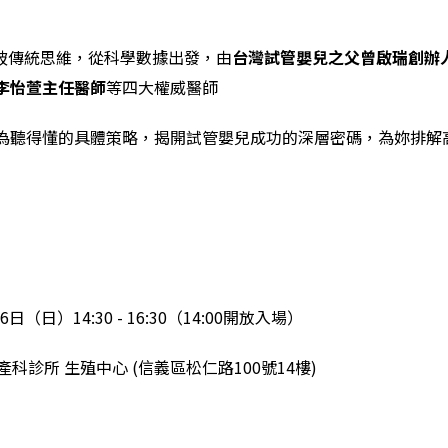
打破傳統思維，從科學數據出發，由
台灣試管嬰兒之父曾啟瑞創辦
李怡萱主任醫師
等四大權威醫師
為聽得懂的具體策略，揭開試管嬰兒成功的深層密碼，為妳排解
日（日）14:30 - 16:30（14:00開放入場）
產科診所 生殖中心 (信義區松仁路100號14樓)