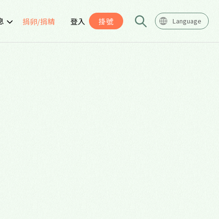
息
捐卵/捐精
登入
掛號
Language
告
座
導