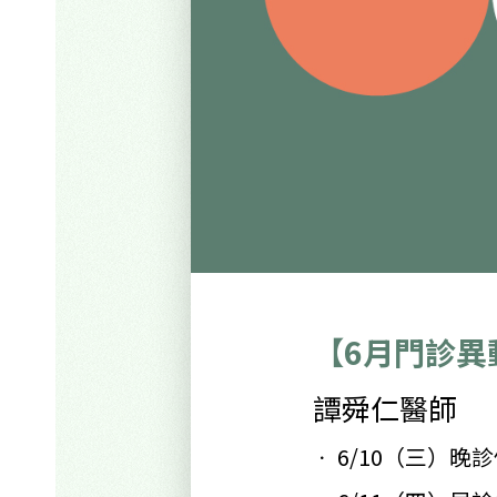
【6月門診異
譚
舜仁醫師
6/10
（三）晚診