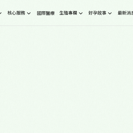
核心服務
生殖專欄
好孕故事
最新消
國際醫療
不孕症檢查
試管嬰兒小知識
成功案例
重要公
試管嬰兒IVF
凍卵小知識
好孕影音
活動講
人工受孕IUI
捐卵小知識
媒體報
冷凍卵子
子宮內膜異位症
捐贈卵子、捐贈精子
多囊性卵巢症候群
尖端技術(PGS/PGD/ERA)
癌症生育保存
子宮鏡檢查
男性不孕
生育健康檢查
備孕、養卵飲食
習慣性流產檢測與治療
健康生活飲食
中醫諮詢門診
醫學新知
營養諮詢門診
中醫備孕