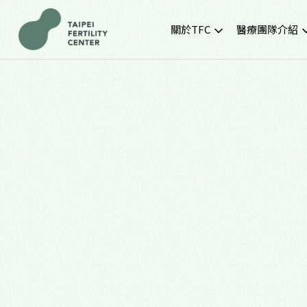
關於TFC
醫療團隊介紹
院所簡介
黃金醫療團隊
就診環境
最新門診時間
胚胎實驗室
SNQ認證生殖中心
TFC交通資訊
常見問題
TFC特約企業專區