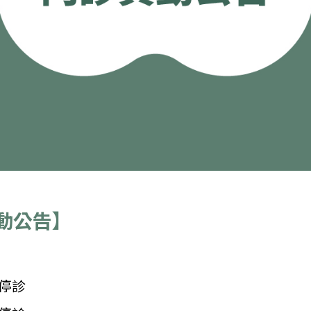
動公告】
停診