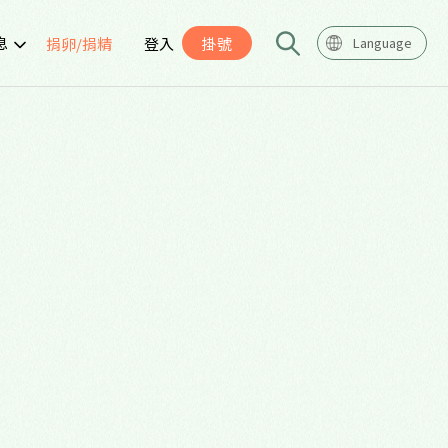
息
捐卵/捐精
登入
掛號
Language
告
座
導