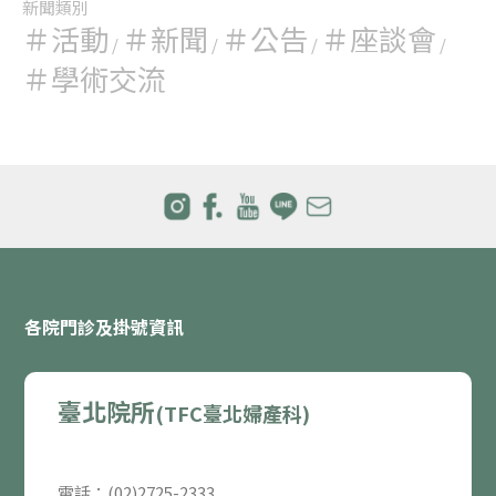
新聞類別
＃活動
＃新聞
＃公告
＃座談會
/
/
/
/
＃學術交流
各院門診及掛號資訊
臺北院所
(TFC臺北婦產科)
電話：(02)2725-2333