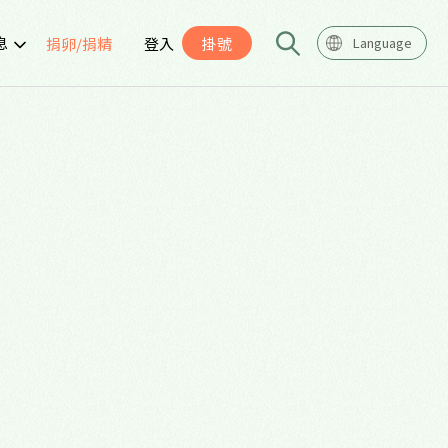
息
捐卵/捐精
登入
掛號
Language
告
座
導