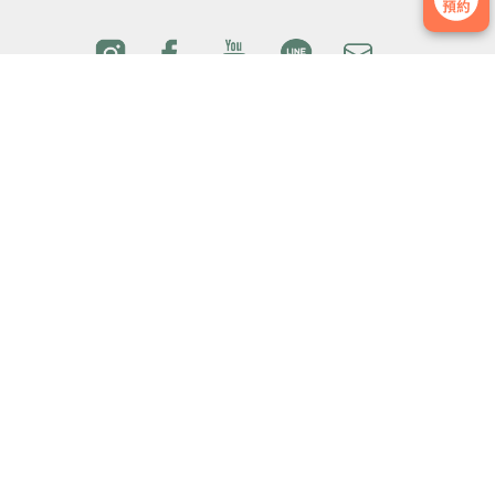
院所介
國際醫
醫療團
門診時
紹
療
隊
間
交通方
最新消
媒體影
隱私權
式
息
音
政策
本網站為TFC委由台北醫學科技股份有限公司維護管理
交通方式