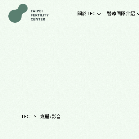
關於TFC
醫療團隊介紹
院所簡介
黃金醫療團隊
就診環境
最新門診時間
胚胎實驗室
SNQ認證生殖中心
TFC交通資訊
常見問題
TFC特約企業專區
>
TFC
媒體/影音