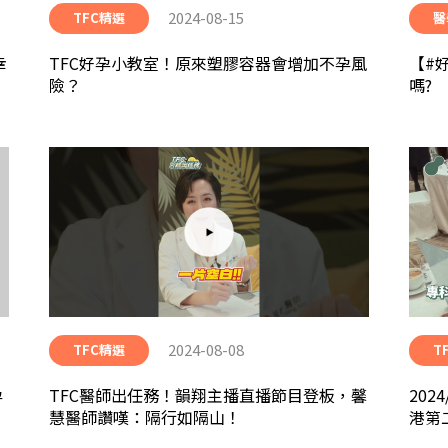
2024-08-15
TFC精選
醫
幸
TFC好孕小教室！原來塑膠容器會增加不孕風
【#
險？
嗎?
2024-08-08
TFC精選
T
孕
TFC醫師出任務！韻翔主播直播節目登板，馨
2024/
慧醫師讚嘆：隔行如隔山！
港第
滿成