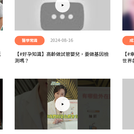
2024-08-16
醫學常識
成
誕
【#好孕知識】高齡做試管嬰兒，要做基因檢
【#
測嗎？
世界