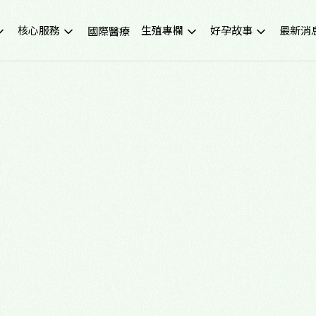
核心服務
生殖專欄
好孕故事
最新消
國際醫療
不孕症檢查
試管嬰兒小知識
成功案例
重要公
試管嬰兒IVF
凍卵小知識
好孕影音
活動講
人工受孕IUI
捐卵小知識
媒體報
冷凍卵子
子宮內膜異位症
捐贈卵子、捐贈精子
多囊性卵巢症候群
尖端技術(PGS/PGD/ERA)
癌症生育保存
子宮鏡檢查
男性不孕
生育健康檢查
備孕、養卵飲食
習慣性流產檢測與治療
健康生活飲食
中醫諮詢門診
醫學新知
營養諮詢門診
中醫備孕