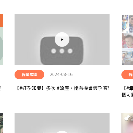
2024-08-16
醫學常識
醫
產
【#好孕知識】多次 #流產，還有機會懷孕嗎?
【#
個可