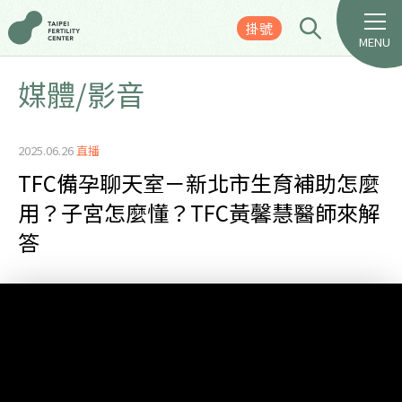
掛號
MENU
媒體/影音
2025.06.26
直播
TFC備孕聊天室－新北市生育補助怎麼
用？子宮怎麼懂？TFC黃馨慧醫師來解
答