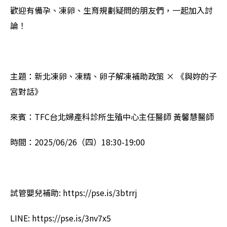
歡迎有備孕、凍卵、生育規劃疑問的朋友們，一起加入討
論！
主題：新北凍卵、凍精、卵子解凍補助政策 × 《與妳的子
宮對話》
來賓：TFC台北婦產科診所生殖中心主任醫師 黃馨慧醫師
時間：2025/06/26（四）18:30-19:00
試管嬰兒補助: https://pse.is/3btrrj
LINE: https://pse.is/3nv7x5