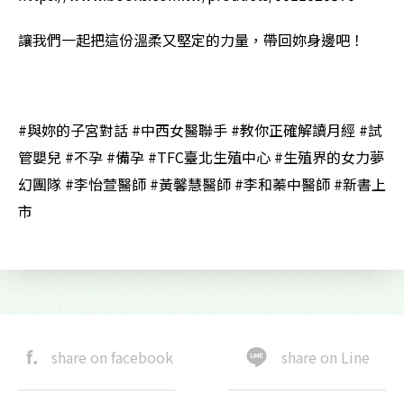
讓我們一起把這份溫柔又堅定的力量，帶回妳身邊吧！
#與妳的子宮對話 #中西女醫聯手 #教你正確解讀月經 #試
管嬰兒 #不孕 #備孕 #TFC臺北生殖中心 #生殖界的女力夢
幻團隊 #李怡萱醫師 #黃馨慧醫師 #李和蓁中醫師 #新書上
市
share on facebook
share on Line