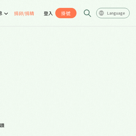
息
捐卵/捐精
登入
掛號
Language
告
座
導
奇蹟