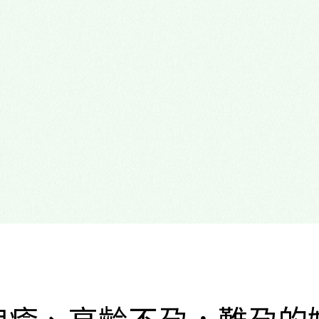
心理諮商門診
多元性別友善
狼瘡、高齡不孕，難孕的