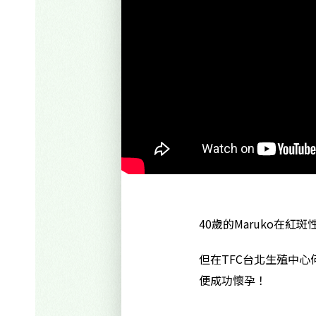
40歲的Maruko在
但在TFC台北生殖中心
便成功懷孕！