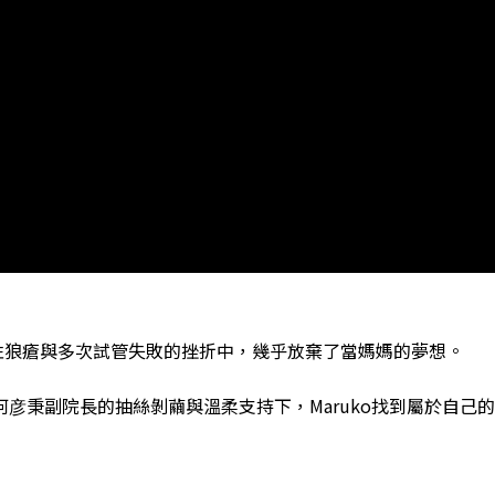
紅斑性狼瘡與多次試管失敗的挫折中，幾乎放棄了當媽媽的夢想。
何彦秉副院長的抽絲剝繭與溫柔支持下，Maruko找到屬於自己