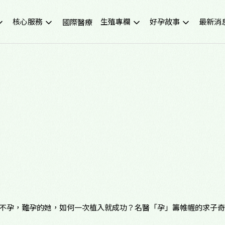
核心服務
生殖專欄
好孕故事
最新消
國際醫療
不孕症檢查
試管嬰兒小知識
成功案例
重要公
試管嬰兒IVF
凍卵小知識
好孕影音
活動講
人工受孕IUI
捐卵小知識
媒體報
冷凍卵子
子宮內膜異位症
捐贈卵子、捐贈精子
多囊性卵巢症候群
尖端技術(PGS/PGD/ERA)
癌症生育保存
子宮鏡檢查
男性不孕
生育健康檢查
備孕、養卵飲食
習慣性流產檢測與治療
健康生活飲食
中醫諮詢門診
醫學新知
齡不孕，難孕的她，如何一次植入就成功？名醫「孕」籌帷幄的求子
營養諮詢門診
中醫備孕