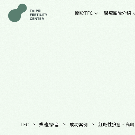
關於TFC
醫療團隊介紹
院所簡介
黃金醫療團隊
就診環境
最新門診時間
胚胎實驗室
SNQ認證生殖中心
TFC交通資訊
常見問題
TFC特約企業專區
>
>
>
TFC
媒體/影音
成功案例
紅斑性狼瘡、高