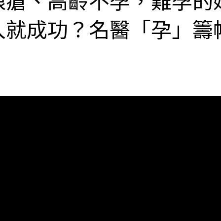
入就成功？名醫「孕」籌
蹟