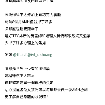
讓有興趣的朋友們可以更了解
因為婦科不太好加上有巧克力囊腫
時隔8個月AMH值就掉了好多
凍卵歷程也更艱辛了
還好TFC診所的黃醫師和護理人員們都很親切又溫柔
少掉了好多心理上的焦慮
謝謝
@tfc.ivf
@ivf_dr.huang
凍卵是世界上少有的後悔藥
過程雖然不太容易
但我確定這是一個很棒的決定
貼心提醒各位女孩們可以每年都去做一次AMH檢測
更了解自己身體的狀況唷！