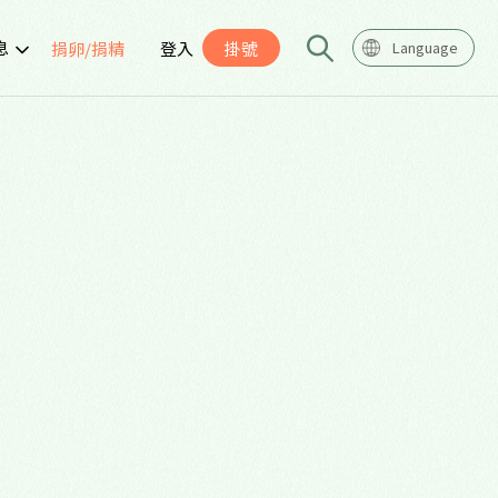
息
捐卵/捐精
登入
掛號
Language
告
座
導