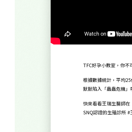
TFC好孕小教室，你
根據數據統計，平均2
默默陷入「蟲蟲危機」
快來看看王瑞生醫師在「T
SNQ認證的生殖診所 