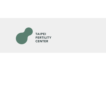
各院門診及掛號資訊
臺北院所
松仁
(TFC臺北婦產
科)
電話：(02)2725-2333