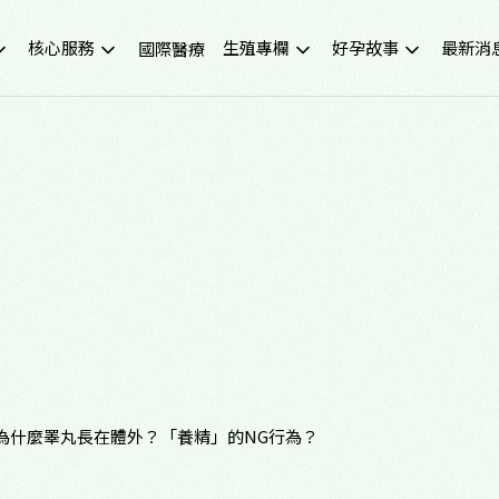
核心服務
生殖專欄
好孕故事
最新消
國際醫療
不孕症檢查
試管嬰兒小知識
成功案例
重要公
試管嬰兒IVF
凍卵小知識
好孕影音
活動講
人工受孕IUI
捐卵小知識
媒體報
冷凍卵子
子宮內膜異位症
捐贈卵子、捐贈精子
多囊性卵巢症候群
尖端技術(PGS/PGD/ERA)
癌症生育保存
子宮鏡檢查
男性不孕
生育健康檢查
備孕、養卵飲食
習慣性流產檢測與治療
健康生活飲食
中醫諮詢門診
醫學新知
！為什麼睪丸長在體外？「養精」的NG行為？
營養諮詢門診
中醫備孕