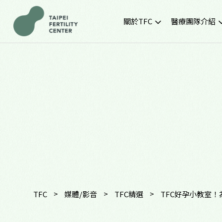
關於TFC
醫療團隊介紹
院所簡介
黃金醫療團隊
就診環境
最新門診時間
胚胎實驗室
SNQ認證生殖中心
TFC交通資訊
常見問題
TFC特約企業專區
>
>
>
TFC
媒體/影音
TFC精選
TFC好孕小教室