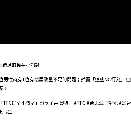
不可錯過的備孕小知識！
5位男性就有1位有精蟲數量不足的問題；然而「這些NG行為」
喔！
FC好孕小教室」分享了甚麼吧！ #TFC #台北生子聖地 #試管嬰
#王瑞生