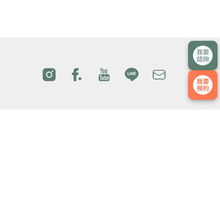
院所介
國際醫
醫療團
門診時
紹
療
隊
間
交通方
最新消
媒體影
隱私權
式
息
音
政策