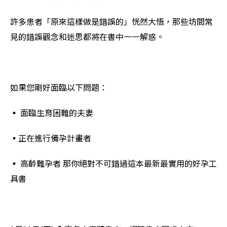
許多患者「原來這樣做是錯誤的」恍然大悟，那些坊間常
見的錯誤觀念和迷思都將在書中一一解惑。
如果您剛好面臨以下問題：
▪️ 面臨生育困難的夫妻
▪️正在進行備孕計畫者
▪️ 高齡難孕者 那你絕對不可錯過這本最新最實用的好孕工
具書