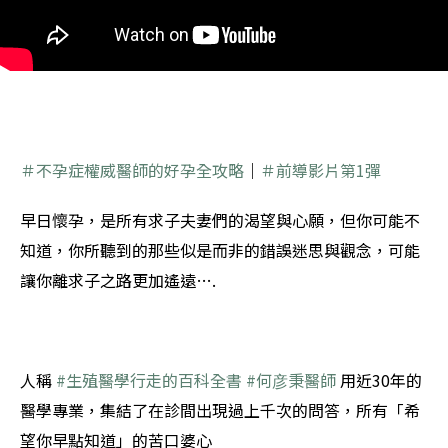
＃不孕症權威醫師的好孕全攻略
｜
＃前導影片第1彈
早日懷孕，是所有求子夫妻們的渴望與心願，但你可能不
知道，你所聽到的那些似是而非的錯誤迷思與觀念，可能
讓你離求子之路更加遙遠….
人稱
#生殖醫學行走的百科全書
#何彦秉醫師
用近30年的
醫學專業，集結了在診間出現過上千次的問答，所有「希
望你早點知道」的苦口婆心