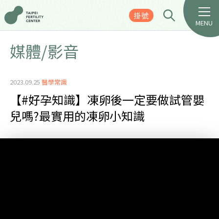
掛號
MENU
媒體/影音
2023.09.25
醫學常識
【#好孕知識】凍卵後一定要做試管嬰
兒嗎?最實用的凍卵小知識